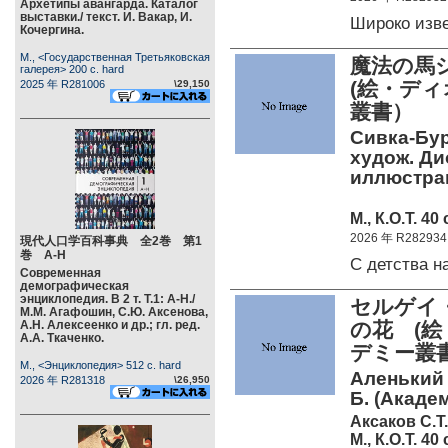
Архетипы авангарда. Каталог
выставки./ текст. И. Вакар, И.
Широко изв
Кочергина.
М., <Государственная Третьяковская
魔法の馬
галерея> 200 c. hard
(絵・デ
2025 年 R281006
\29,150
叢書）
Сивка-Бур
худож. Ди
иллюстра
М., К.О.Т. 40 
2026 年 R282934
現代人口学百科事典 全2巻 第1
巻 А-Н
С детства 
Современная
демографическая
энциклопедия. В 2 т. Т.1: А-Н./
セルゲイ・
М.М. Агафошин, С.Ю. Аксенова,
А.Н. Алексеенко и др.; гл. ред.
の花 (絵
А.А. Ткаченко.
デミー叢
М., <Энциклопедия> 512 c. hard
Аленький 
2026 年 R281318
\26,950
Б. (Акаде
Аксаков С.Т.
М., К.О.Т. 40 