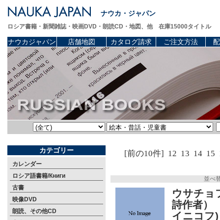
ナウカ・ジャパン
ロシア書籍・新聞雑誌・映画DVD・朗読CD・地図、他 在庫15000タイトル
ナウカジャパン
店舗地図
カタログ請求
ご注文方法
配
カテゴリー
[前の10件]
12
13
14
15
カレンダー
ロシア語書籍/Книги
並べ
古書
ウサチョ
映像DVD
詩作者）
朗読、その他CD
イニコフ)