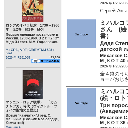
2026 年 R282935
Сергей Акс
ミハルコフ
ロシアのオペラ初演 1730～1960
さん (絵
年 全2巻 第2巻 М-Я
Первые оперные постановки в
書）
России. 1730-1960. В 2 т. Т.2: От
М до Я./ сост. М.М. Годлевская.
Дядя Степ
детской 
М.: СПб., А.Р.Т; СПбГМТМИ 528 c.
hard
Михалков С.
2026 年 R281088
\23,100
М., К.О.Т. 40 
2026 年 R282936
全４篇のう
ョーパおじ
ミハルコフ
(絵・ロト
マシニン（ロック歌手） 「カム
Три поросе
チャツカ」時代（ヴィクトル・ツ
(Академия
ォイの聖地の全歴史）
Время "Камчатки"./ ред. О.
Михалков С.
Машнина. (Возьми мое сердце,
М., К.О.Т. 36 
Камчатка!)
Машнин А.