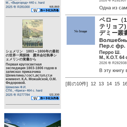
2026 年 R282937
М., <Выргород> 440 c. hard
Одна из са
2025 年 R281000
\68,860
ペロー（1
テリョフ
デミー叢
Волшебные
Пер.с фр.
シェメリン 1803～1806年の最初
Перро Ш.
の世界一周探検 露米会社執事シ
М., К.О.Т. 64 
ェメリンの覚書から
2026 年 R282938
Первая кругосветная
экспедиция 1803-1806 годов в
В эту книг
записках приказчика
Шемелина./ сост.,вступ.ст.и
коммент. К.А. Можайской, О.М.
Федоровой.
[前の10件]
12
13
14
15
1
Шемелин Ф.И.
СПб., <Крига> 464 c. hard
2025 年 R277784
\22,330