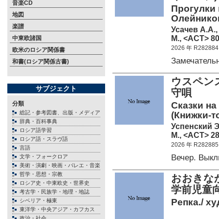
音楽CD
Прогулки 
地図
Олейников
楽譜
Усачев А.А.,
М., <АСТ> 80
中東欧諸国
2026 年 R282884
欧米のロシア関係書
Замечатель
和書(ロシア関係古書)
ウスペン
サブジェクト
守唄
分類
Сказки на
総記・参考図書、出版・メディア
(Книжки-т
辞典・百科事典
Успенский Э
ロシア語学習
М., <АСТ> 28
ロシア語・スラヴ語
2026 年 R282885
言語
Вечер. Вык
文学・フォークロア
美術・演劇・映画・バレエ・音楽
哲学・思想・宗教
おおきな
ロシア史・中東欧史・世界史
学前児童
考古学・民族学・地理・地誌
Репка./ ху
シベリア・極東
東洋学・中央アジア・カフカス
政治・社会