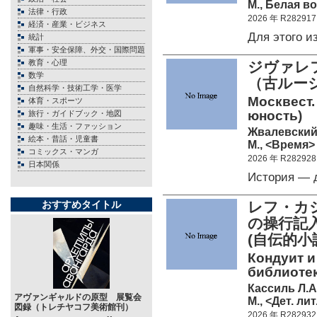
М., Белая во
法律・行政
2026 年 R282917
経済・産業・ビジネス
Для этого 
統計
軍事・安全保障、外交・国際問題
教育・心理
ジヴァレ
数学
（古ルー
自然科学・技術工学・医学
Москвест.
体育・スポーツ
юность)
旅行・ガイドブック・地図
趣味・生活・ファッション
Жвалевский 
絵本・昔話・児童書
М., <Время> 
コミックス・マンガ
2026 年 R282928
日本関係
История — 
おすすめタイトル
レフ・カシ
の操行記
(自伝的小
Кондуит 
библиотек
Кассиль Л.А
アヴァンギャルドの原型 展覧会
М., <Дет. лит
図録（トレチヤコフ美術館刊）
2026 年 R282932