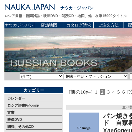
ナウカ・ジャパン
ロシア書籍・新聞雑誌・映画DVD・朗読CD・地図、他 在庫15000タイトル
ナウカジャパン
店舗地図
カタログ請求
ご注文方法
配
カテゴリー
[前の10件]
1
2
3
4
5
6
[
カレンダー
ロシア語書籍/Книги
並べ
古書
パン焼き
映像DVD
ド 自家
朗読、その他CD
Хлебопечк