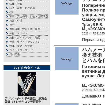
法律・行政
Поперечно
経済・産業・ビジネス
Полное пр
統計
узоры, мо
軍事・安全保障、外交・国際問題
Самоучит
教育・心理
Тригуб Е.В.
数学
М., <ЭКСМО>
自然科学・技術工学・医学
体育・スポーツ
2026 年 R281695
旅行・ガイドブック・地図
Первая и е
趣味・生活・ファッション
絵本・昔話・児童書
ハムメー
コミックス・マンガ
換え技術
日本関係
とハムを
Готовим в
おすすめタイトル
ветчины д
кухне. Ле
М., <ЭКСМО> 
2026 年 R281696
Домашняя в
アヴァンギャルドの原型 展覧会
図録（トレチヤコフ美術館刊）