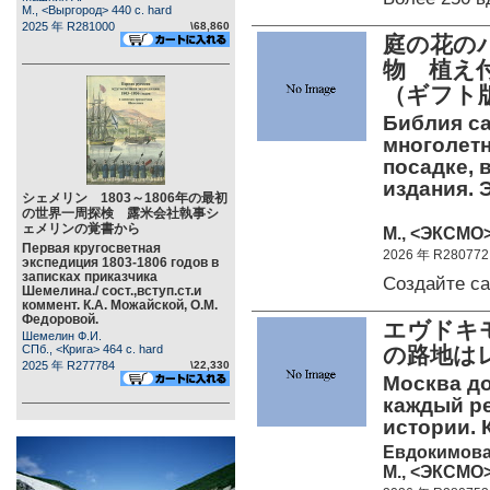
М., <Выргород> 440 c. hard
2025 年 R281000
\68,860
庭の花の
物 植え
（ギフ
Библия са
многолетн
посадке, 
издания. 
シェメリン 1803～1806年の最初
の世界一周探検 露米会社執事シ
ェメリンの覚書から
М., <ЭКСМО>
Первая кругосветная
2026 年 R280772
экспедиция 1803-1806 годов в
записках приказчика
Создайте с
Шемелина./ сост.,вступ.ст.и
коммент. К.А. Можайской, О.М.
Федоровой.
エヴドキ
Шемелин Ф.И.
СПб., <Крига> 464 c. hard
の路地は
2025 年 R277784
\22,330
Москва до
каждый ре
истории. 
Евдокимова
М., <ЭКСМО>