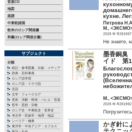
音楽CD
кухонному
地図
домашнего
кухне. Ле
楽譜
Петрова Н.А
中東欧諸国
М., <ЭКСМО> 
欧米のロシア関係書
2026 年 R281697
和書(ロシア関係古書)
Не знаете,
墨香銅臭
サブジェクト
イド 第
分類
Благосло
総記・参考図書、出版・メディア
辞典・百科事典
руководст
ロシア語学習
(Вселенна
ロシア語・スラヴ語
небожите
言語
文学・フォークロア
М., <ЭКСМО>
美術・演劇・映画・バレエ・音楽
2026 年 R281692
哲学・思想・宗教
ロシア史・中東欧史・世界史
Погрузитес
考古学・民族学・地理・地誌
シベリア・極東
かぎ針に
東洋学・中央アジア・カフカス
テクニッ
政治・社会