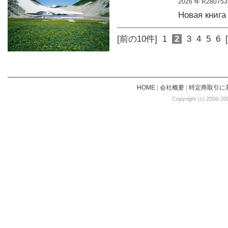
2026 年 R280753
Новая книг
[前の10件]
1
2
3
4
5
6
HOME
|
会社概要
|
特定商取引に
Copyright (c) 2006-20