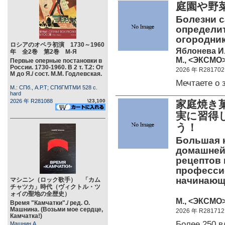
庭園や野
Болезни с
определит
огородник
ロシアのオペラ初演 1730～1960
Яблонева И
年 全2巻 第2巻 М-Я
М., <ЭКСМО>
Первые оперные постановки в
России. 1730-1960. В 2 т. Т.2: От
2026 年 R281702
М до Я./ сост. М.М. Годлевская.
Мечтаете о
М.: СПб., А.Р.Т; СПбГМТМИ 528 c.
hard
2026 年 R281088
\23,100
家庭焼き
実に習得
う！
Большая 
домашней
рецептов 
профессио
начинающ
マシニン（ロック歌手） 「カム
チャツカ」時代（ヴィクトル・ツ
ォイの聖地の全歴史）
М., <ЭКСМО>
Время "Камчатки"./ ред. О.
Машнина. (Возьми мое сердце,
2026 年 R281712
Камчатка!)
Более 250 
Машнин А.