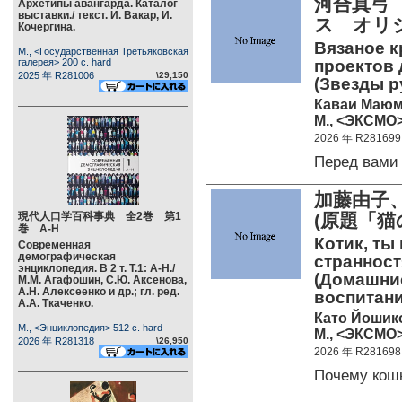
河合真弓
Архетипы авангарда. Каталог
выставки./ текст. И. Вакар, И.
ス オリ
Кочергина.
Вязаное к
М., <Государственная Третьяковская
галерея> 200 c. hard
проектов 
2025 年 R281006
\29,150
(Звезды р
Каваи Маю
М., <ЭКСМО> 
2026 年 R281699
Перед вам
加藤由子
現代人口学百科事典 全2巻 第1
(原題「猫
巻 А-Н
Котик, ты
Современная
демографическая
странностя
энциклопедия. В 2 т. Т.1: А-Н./
(Домашние
М.М. Агафошин, С.Ю. Аксенова,
А.Н. Алексеенко и др.; гл. ред.
воспитани
А.А. Ткаченко.
Като Йошик
М., <Энциклопедия> 512 c. hard
М., <ЭКСМО>
2026 年 R281318
\26,950
2026 年 R281698
Почему кош