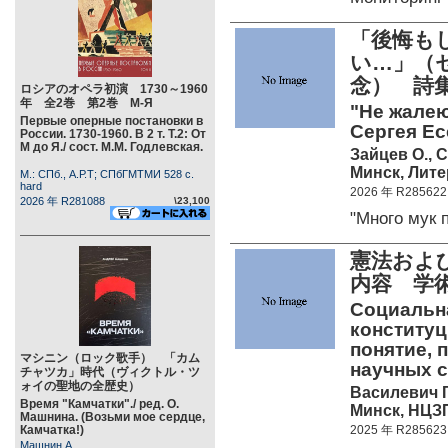
「後悔も
い…」（
念） 
ロシアのオペラ初演 1730～1960
年 全2巻 第2巻 М-Я
"Не жалею,
Первые оперные постановки в
Сергея Ес
России. 1730-1960. В 2 т. Т.2: От
М до Я./ сост. М.М. Годлевская.
Зайцев О., 
Минск, Лите
М.: СПб., А.Р.Т; СПбГМТМИ 528 c.
hard
2026 年 R285622
2026 年 R281088
\23,100
"Много мук
憲法およ
内容 学
Социальна
конститу
понятие, 
マシニン（ロック歌手） 「カム
научных с
チャツカ」時代（ヴィクトル・ツ
ォイの聖地の全歴史）
Василевич Г
Время "Камчатки"./ ред. О.
Минск, НЦЗП
Машнина. (Возьми мое сердце,
Камчатка!)
2025 年 R285623
Машнин А.