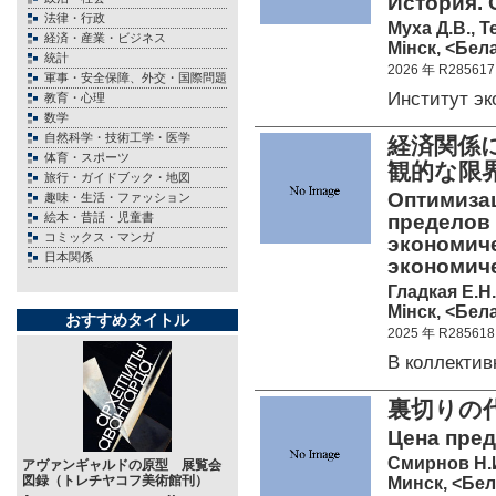
История. 
法律・行政
Муха Д.В., Т
経済・産業・ビジネス
Мiнск, <Бела
統計
2026 年 R285617
軍事・安全保障、外交・国際問題
Институт э
教育・心理
数学
自然科学・技術工学・医学
経済関係
体育・スポーツ
観的な限
旅行・ガイドブック・地図
Оптимиза
趣味・生活・ファッション
絵本・昔話・児童書
пределов 
コミックス・マンガ
экономиче
日本関係
экономич
Гладкая Е.Н.
Мiнск, <Бела
おすすめタイトル
2025 年 R285618
В коллекти
裏切りの代
Цена пред
Смирнов Н.
アヴァンギャルドの原型 展覧会
図録（トレチヤコフ美術館刊）
Минск, <Бел