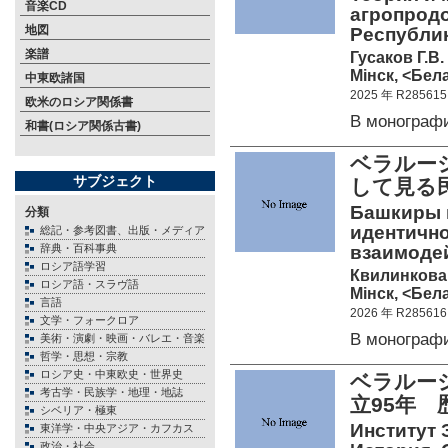
音楽CD
агропрод
地図
Республи
楽譜
Гусаков Г.В.
Мiнск, <Бела
中東欧諸国
2025 年 R285615
欧米のロシア関係書
В монограф
和書(ロシア関係古書)
ベラルー
サブジェクト
して見る
Башкиры в
分類
идентично
総記・参考図書、出版・メディア
辞典・百科事典
взаимоде
ロシア語学習
Квилинкова 
ロシア語・スラヴ語
Мiнск, <Бела
言語
2026 年 R285616
文学・フォークロア
В монограф
美術・演劇・映画・バレエ・音楽
哲学・思想・宗教
ロシア史・中東欧史・世界史
ベラルー
考古学・民族学・地理・地誌
立95年
シベリア・極東
Институт 
東洋学・中央アジア・カフカス
政治・社会