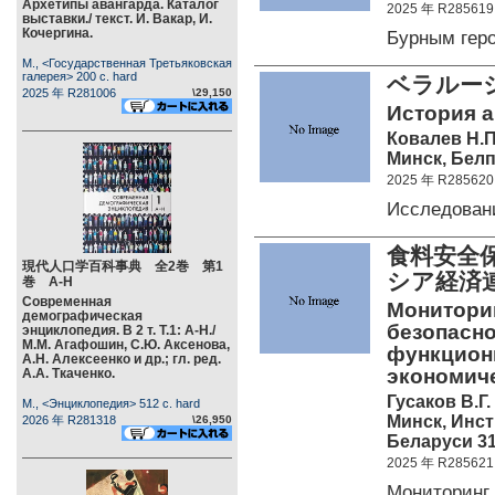
Архетипы авангарда. Каталог
2025 年 R285619
выставки./ текст. И. Вакар, И.
Кочергина.
Бурным гер
М., <Государственная Третьяковская
галерея> 200 c. hard
ベラルー
2025 年 R281006
\29,150
История а
Ковалев Н.П
Минск, Белп
2025 年 R285620
Исследован
食料安全保
現代人口学百科事典 全2巻 第1
シア経済
巻 А-Н
Современная
Монитори
демографическая
безопасно
энциклопедия. В 2 т. Т.1: А-Н./
М.М. Агафошин, С.Ю. Аксенова,
функцион
А.Н. Алексеенко и др.; гл. ред.
экономиче
А.А. Ткаченко.
Гусаков В.Г.
М., <Энциклопедия> 512 c. hard
Минск, Инс
2026 年 R281318
\26,950
Беларуси 312
2025 年 R285621
Мониторинг