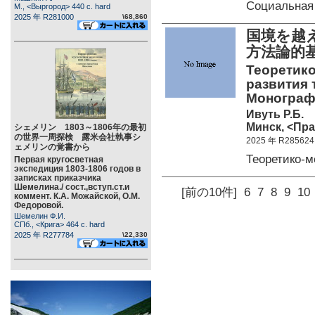
Социальная
М., <Выргород> 440 c. hard
2025 年 R281000
\68,860
国境を越
方法論
Теоретик
развития 
Монограф
Ивуть Р.Б.
Минск, <Пра
シェメリン 1803～1806年の最初
の世界一周探検 露米会社執事シ
2025 年 R285624
ェメリンの覚書から
Теоретико-
Первая кругосветная
экспедиция 1803-1806 годов в
записках приказчика
Шемелина./ сост.,вступ.ст.и
[前の10件]
6
7
8
9
10
коммент. К.А. Можайской, О.М.
Федоровой.
Шемелин Ф.И.
СПб., <Крига> 464 c. hard
2025 年 R277784
\22,330