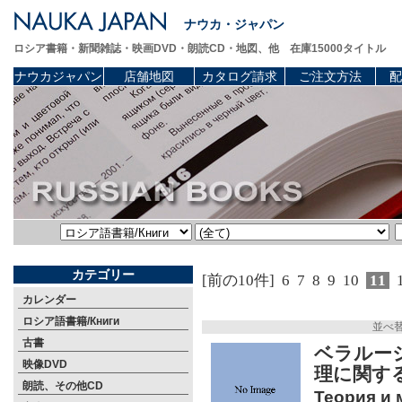
ナウカ・ジャパン
ロシア書籍・新聞雑誌・映画DVD・朗読CD・地図、他 在庫15000タイトル
ナウカジャパン
店舗地図
カタログ請求
ご注文方法
配
カテゴリー
[前の10件]
6
7
8
9
10
11
カレンダー
ロシア語書籍/Книги
並べ
古書
ベラルー
映像DVD
理に関す
朗読、その他CD
Теория и 