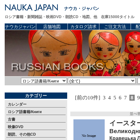
ナウカ・ジャパン
ロシア書籍・新聞雑誌・映画DVD・朗読CD・地図、他 在庫15000タイトル
ナウカジャパン
店舗地図
カタログ請求
ご注文方法
配
カテゴリー
[前の10件]
3
4
5
6
7
8
9
カレンダー
ロシア語書籍/Книги
並べ
古書
イースタ
映像DVD
Великодня 
朗読、その他CD
Кравецька Л