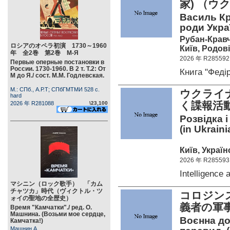
家) （
Василь Кри
роди Укра
Рубан-Кравч
ロシアのオペラ初演 1730～1960
Київ, Родові
年 全2巻 第2巻 М-Я
2026 年 R285592
Первые оперные постановки в
России. 1730-1960. В 2 т. Т.2: От
Книга "Фед
М до Я./ сост. М.М. Годлевская.
М.: СПб., А.Р.Т; СПбГМТМИ 528 c.
ウクライ
hard
く諜報活
2026 年 R281088
\23,100
Розвідка 
(in Ukraini
Київ, Україн
2026 年 R285593
Intelligence
マシニン（ロック歌手） 「カム
チャツカ」時代（ヴィクトル・ツ
コロジンス
ォイの聖地の全歴史）
義者の軍
Время "Камчатки"./ ред. О.
Машнина. (Возьми мое сердце,
Воєнна до
Камчатка!)
Машнин А.