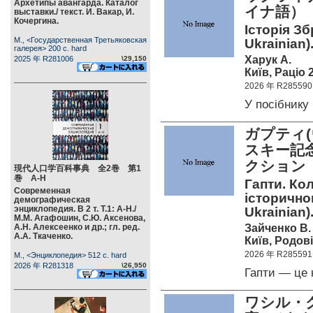
Архетипы авангарда. Каталог
イナ語
выставки./ текст. И. Вакар, И.
Кочергина.
Історія Зб
М., <Государственная Третьяковская
Ukrainian)
галерея> 200 c. hard
Харук А.
2025 年 R281006
\29,150
Київ, Раціо 
2026 年 R285590
У посібник
ガプティ
スキー記
クション
現代人口学百科事典 全2巻 第1
巻 А-Н
Гапти. Ко
Современная
історичног
демографическая
энциклопедия. В 2 т. Т.1: А-Н./
Ukrainian)
М.М. Агафошин, С.Ю. Аксенова,
Зайченко В.
А.Н. Алексеенко и др.; гл. ред.
А.А. Ткаченко.
Київ, Родові
2026 年 R285591
М., <Энциклопедия> 512 c. hard
2026 年 R281318
\26,950
Гапти — це 
ワシル・ク