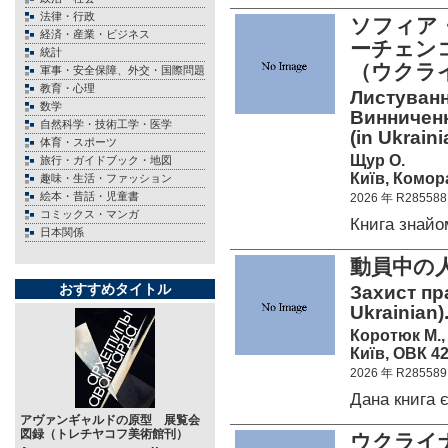
法律・行政
ソフィア・
経済・産業・ビジネス
ーチェンコ
統計
（ウクラ
軍事・安全保障、外交・国際問題
教育・心理
Листуванн
数学
Винниченк
自然科学・技術工学・医学
(in Ukraini
体育・スポーツ
Щур О.
旅行・ガイドブック・地図
Київ, Комора
趣味・生活・ファッション
絵本・昔話・児童書
2026 年 R285588
コミックス・マンガ
Книга знай
日本関係
動員中の
おすすめタイトル
Захист пра
Ukrainian)
Коротюк М., 
Київ, ОВК 42
2026 年 R285589
Дана книга
アヴァンギャルドの原型 展覧会
図録（トレチヤコフ美術館刊）
ウクライナ