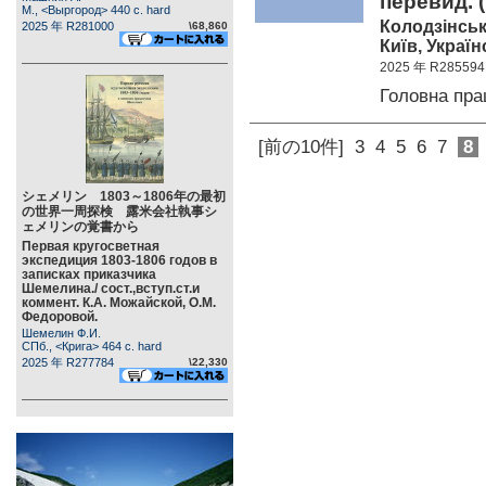
перевид. (
М., <Выргород> 440 c. hard
Колодзінськ
2025 年 R281000
\68,860
Київ, Україн
2025 年 R285594
Головна пр
[前の10件]
3
4
5
6
7
8
シェメリン 1803～1806年の最初
の世界一周探検 露米会社執事シ
ェメリンの覚書から
Первая кругосветная
экспедиция 1803-1806 годов в
записках приказчика
Шемелина./ сост.,вступ.ст.и
коммент. К.А. Можайской, О.М.
Федоровой.
Шемелин Ф.И.
СПб., <Крига> 464 c. hard
2025 年 R277784
\22,330