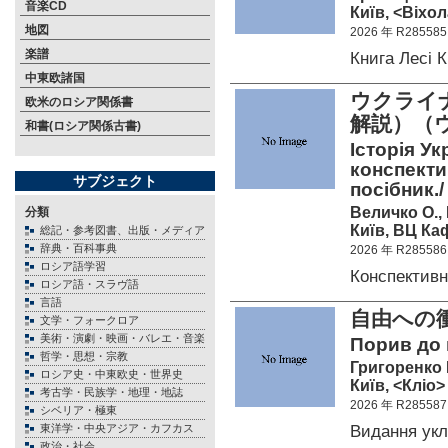
音楽CD
Київ, <Віхол
地図
2026 年 R285585
楽譜
Книга Лесі
中東欧諸国
ウクライ
欧米のロシア関係書
解説）（
和書(ロシア関係古書)
Історія Ук
конспекти
サブジェクト
посібник./ 
Величко О.,
分類
Київ, ВЦ Каф
総記・参考図書、出版・メディア
辞典・百科事典
2026 年 R285586
ロシア語学習
Конспектив
ロシア語・スラヴ語
言語
自由への
文学・フォークロア
美術・演劇・映画・バレエ・音楽
Порив до в
哲学・思想・宗教
Григоренко 
ロシア史・中東欧史・世界史
Київ, <Кліо>
考古学・民族学・地理・地誌
2026 年 R285587
シベリア・極東
Видання ук
東洋学・中央アジア・カフカス
政治・社会