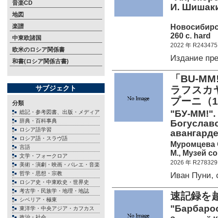
音楽CD
И. Шишакин
地図
Новосибирск
楽譜
260 c. hard
中東欧諸国
2022 年 R243475
欧米のロシア関係書
Издание пр
和書(ロシア関係古書)
「BU-M
サブジェクト
ラフスカヤ
プーニ（18
分類
"БУ-ММ!".
総記・参考図書、出版・メディア
辞典・百科事典
Богуславс
ロシア語学習
авангарде
ロシア語・スラヴ語
Муромцева О
言語
М., Музей с
文学・フォークロア
2026 年 R278329
美術・演劇・映画・バレエ・音楽
哲学・思想・宗教
Иван Пуни,
ロシア史・中東欧史・世界史
考古学・民族学・地理・地誌
速記録を
シベリア・極東
"Барбарос
東洋学・中央アジア・カフカス
政治・社会