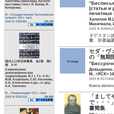
Архетипы авангарда. Каталог
"Беспись
выставки./ текст. И. Вакар, И.
(статьи и
Кочергина.
печатных 
М., <Государственная Третьяковская
галерея> 200 c. hard
Халилов М.
2025 年 R281006
\29,150
Махачкала,
2025 年 R284415
ダゲスタン
彙、辞書編
セダ・ヴェ
の「無期
現代人口学百科事典 全2巻 第1
"Бессроч
巻 А-Н
Довыденко 
Современная
демографическая
М., <ЯСК> 16
энциклопедия. В 2 т. Т.1: А-Н./
2025 年 R272406
М.М. Агафошин, С.Ю. Аксенова,
А.Н. Алексеенко и др.; гл. ред.
Книга вклю
А.А. Ткаченко.
М., <Энциклопедия> 512 c. hard
「まして
2026 年 R281318
\26,950
で・・・」
書簡集