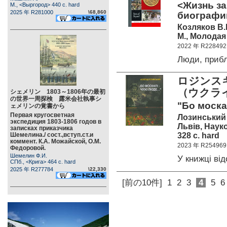
<Жизнь з
М., <Выргород> 440 c. hard
2025 年 R281000
\68,860
биографий
Козляков В.
М., Молодая 
2022 年 R228492
Люди, при
ロジンス
（ウクラ
シェメリン 1803～1806年の最初
の世界一周探検 露米会社執事シ
"Бо москал
ェメリンの覚書から
Первая кругосветная
Лозинський 
экспедиция 1803-1806 годов в
Львів, Наук
записках приказчика
328 c. hard
Шемелина./ сост.,вступ.ст.и
коммент. К.А. Можайской, О.М.
2023 年 R254969
Федоровой.
Шемелин Ф.И.
У книжці в
СПб., <Крига> 464 c. hard
2025 年 R277784
\22,330
[前の10件]
1
2
3
4
5
6