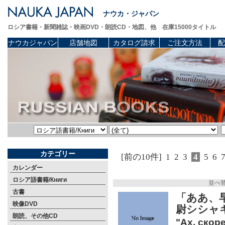
ナウカ・ジャパン
ロシア書籍・新聞雑誌・映画DVD・朗読CD・地図、他 在庫15000タイトル
ナウカジャパン
店舗地図
カタログ請求
ご注文方法
配
カテゴリー
[前の10件]
1
2
3
4
5
6
カレンダー
ロシア語書籍/Книги
並べ
古書
「ああ、
映像DVD
尉シシャキ
朗読、その他CD
"Ах, скор