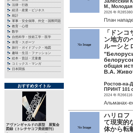
Залесский К
法律・行政
М., Молодая 
経済・産業・ビジネス
2026 年 R285380
統計
План напад
軍事・安全保障、外交・国際問題
教育・心理
「ドンコ
数学
自然科学・技術工学・医学
ン地方の
体育・スポーツ
ルーシと
旅行・ガイドブック・地図
"Белорус
趣味・生活・ファッション
絵本・昔話・児童書
белорусов
コミックス・マンガ
общая ист
日本関係
В.А. Живо
Ростов-на-
おすすめタイトル
ПРИНТ 101 c
2024 年 R266116
Альманах-е
ハリロフ
て現実的
アヴァンギャルドの原型 展覧会
体から転
図録（トレチヤコフ美術館刊）