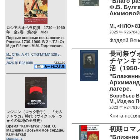
"Благо ра
Ф.В. Булга
Акимовой,
М., <НЛО> 81
ロシアのオペラ初演 1730～1960
年 全2巻 第2巻 М-Я
2025 年 R267643
Первые оперные постановки в
Фаддей Вен
России. 1730-1960. В 2 т. Т.2: От
М до Я./ сост. М.М. Годлевская.
長司祭ヴ
М.: СПб., А.Р.Т; СПбГМТМИ 528 c.
hard
チヤンキン
2026 年 R281088
\23,100
活（1950-
"Блаженны
Архимандр
лагере.
Воробьев В
М., Изд-во П
2023 年 R247810
マシニン（ロック歌手） 「カム
Книга посв
チャツカ」時代（ヴィクトル・ツ
ォイの聖地の全歴史）
Время "Камчатки"./ ред. О.
初期ロマ
Машнина. (Возьми мое сердце,
Камчатка!)
"Ближние
Машнин А.