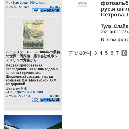
фотоальбо
М., <Выргород> 440 c. hard
2025 年 R281000
\68,860
рус.и англ
Петрова, 
Тула, Слайд
2021 年 R238854
В этом фот
シェメリン 1803～1806年の最初
[前の10件]
3
4
5
6
7
8
の世界一周探検 露米会社執事シ
ェメリンの覚書から
Первая кругосветная
экспедиция 1803-1806 годов в
записках приказчика
Шемелина./ сост.,вступ.ст.и
коммент. К.А. Можайской, О.М.
Федоровой.
Шемелин Ф.И.
СПб., <Крига> 464 c. hard
2025 年 R277784
\22,330