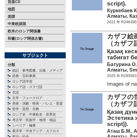
音楽CD
script).
地図
Куркебаев К
Алматы, Каз
楽譜
2022 年 R246395
中東欧諸国
欧米のロシア関係書
カザフ絵
和書(ロシア関係古書)
（カザフ
Қазақ ке
サブジェクト
табиғат бей
Батурина О.
分類
Алматы, Smar
総記・参考図書、出版・メディア
2025 年 R285563
辞典・百科事典
ロシア語学習
Images of n
ロシア語・スラヴ語
言語
カザフの
文学・フォークロア
（カザフ
美術・演劇・映画・バレエ・音楽
哲学・思想・宗教
Қазақ дүн
ロシア史・中東欧史・世界史
Эстетика ж
考古学・民族学・地理・地誌
script)).
シベリア・極東
Аташ Б.М., 
東洋学・中央アジア・カフカス
Алматы, Дар
政治・社会