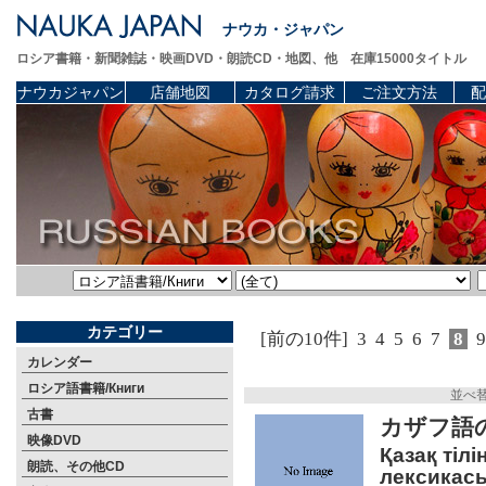
ナウカ・ジャパン
ロシア書籍・新聞雑誌・映画DVD・朗読CD・地図、他 在庫15000タイトル
ナウカジャパン
店舗地図
カタログ請求
ご注文方法
配
カテゴリー
[前の10件]
3
4
5
6
7
8
9
カレンダー
ロシア語書籍/Книги
並べ
古書
カザフ語
映像DVD
Қазақ тіл
朗読、その他CD
лексикасы.