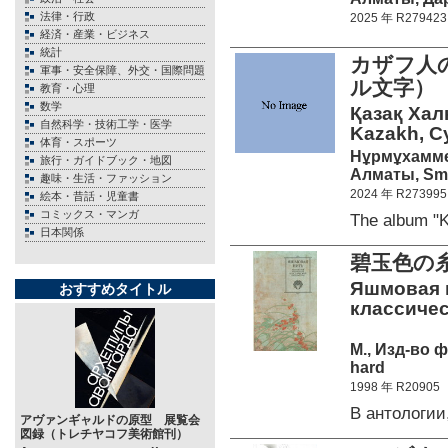
法律・行政
2025 年 R279423
経済・産業・ビジネス
統計
カザフ人
軍事・安全保障、外交・国際問題
ル文字
教育・心理
数学
Қазақ Хал
自然科学・技術工学・医学
Kazakh, Cyr
体育・スポーツ
Нұрмұхамме
旅行・ガイドブック・地図
Алматы, Smar
趣味・生活・ファッション
2024 年 R273995
絵本・昔話・児童書
コミックス・マンガ
The album 
日本関係
碧玉色の
Яшмовая н
おすすめタイトル
классичес
М., Изд-во 
hard
1998 年 R20905
В антологи
アヴァンギャルドの原型 展覧会
図録（トレチヤコフ美術館刊）