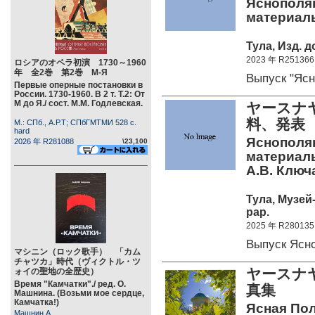
Яснополян
материалы
Тула, Изд. 
2023 年 R251366
ロシアのオペラ初演 1730～1960
年 全2巻 第2巻 М-Я
Выпуск "Яс
Первые оперные постановки в
России. 1730-1960. В 2 т. Т.2: От
М до Я./ сост. М.М. Годлевская.
ヤースナ
料、発表
М.: СПб., А.Р.Т; СПбГМТМИ 528 c.
hard
Яснополян
2026 年 R281088
\23,100
материалы
А.В. Ключ
Тула, Музей
pap.
2025 年 R280135
Выпуск Ясн
マシニン（ロック歌手） 「カム
チャツカ」時代（ヴィクトル・ツ
ヤースナ
ォイの聖地の全歴史）
Время "Камчатки"./ ред. О.
真集
Машнина. (Возьми мое сердце,
Камчатка!)
Ясная Пол
Машнин А.