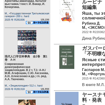
ルービナ
Архетипы авангарда. Каталог
выставки./ текст. И. Вакар, И.
短編集
Кочергина.
Яша, ты э
М., <Государственная Третьяковская
галерея> 200 c. hard
солнечной
2025 年 R281006
\29,150
Рубина Д.
М., <ЭКСМО>
2022 年 R220362
Дина Рубин
ガスパーロ
「不明瞭
現代人口学百科事典 全2巻 第1
Ясные сти
巻 А-Н
интерпрета
Современная
демографическая
Гаспаров М.
энциклопедия. В 2 т. Т.1: А-Н./
М.М. Агафошин, С.Ю. Аксенова,
М., <Фортуна
А.Н. Алексеенко и др.; гл. ред.
2015 年 R142360
А.А. Ткаченко.
В книге М.
М., <Энциклопедия> 512 c. hard
2026 年 R281318
\26,950
ヤースナ
料・発表