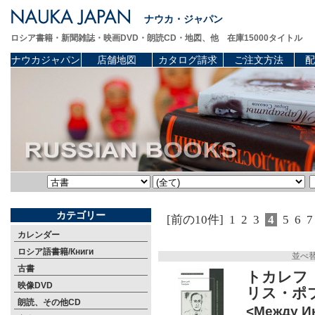
ナウカ・ジャパン
ロシア書籍・新聞雑誌・映画DVD・朗読CD・地図、他 在庫15000タイトル
ナウカジャパン
店舗地図
カタログ請求
ご注文方法
配
カテゴリー
[前の10件]
1
2
3
4
5
6
7
カレンダー
ロシア語書籍/Книги
並べ
古書
トカレフ
映像DVD
リス・ポ
朗読、その他CD
<Между Ин