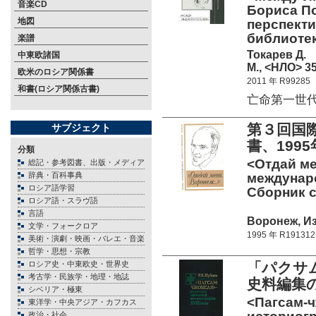
音楽CD
Бориса П
地図
перспекти
библиотек
楽譜
Токарев Д.
中東欧諸国
М., <НЛО> 35
欧米のロシア関係書
2011 年 R99285
和書(ロシア関係古書)
亡命第一世代の詩
第３回国
サブジェクト
書、199
分類
<Отдай ме
総記・参考図書、出版・メディア
辞典・百科事典
междунар
ロシア語学習
Сборник ст
ロシア語・スラヴ語
言語
Воронеж, Из
文学・フォークロア
1995 年 R191312
美術・演劇・映画・バレエ・音楽
哲学・思想・宗教
ロシア史・中東欧史・世界史
「パクサ
考古学・民族学・地理・地誌
史料編集
シベリア・極東
<Пагсам-ч
東洋学・中央アジア・カフカス
政治・社会