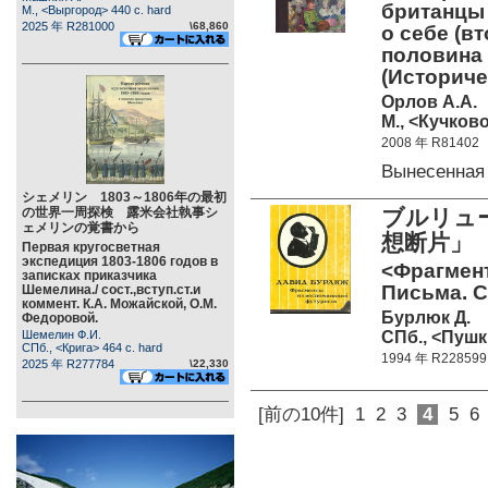
британцы 
М., <Выргород> 440 c. hard
2025 年 R281000
\68,860
о себе (вт
половина X
(Историч
Орлов А.А.
М., <Кучково
2008 年 R81402
Вынесенная
シェメリン 1803～1806年の最初
の世界一周探検 露米会社執事シ
ブルリュー
ェメリンの覚書から
想断片」 
Первая кругосветная
экспедиция 1803-1806 годов в
<Фрагмен
записках приказчика
Письма. С
Шемелина./ сост.,вступ.ст.и
коммент. К.А. Можайской, О.М.
Бурлюк Д.
Федоровой.
СПб., <Пушк
Шемелин Ф.И.
СПб., <Крига> 464 c. hard
1994 年 R228599
2025 年 R277784
\22,330
[前の10件]
1
2
3
4
5
6