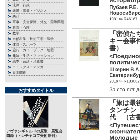
историогра
法律・行政
Пубаев Р.Е.
経済・産業・ビジネス
Новосибирск
統計
1981 年 R46167
軍事・安全保障、外交・国際問題
教育・心理
「密偵た
数学
自然科学・技術工学・医学
キー会事
体育・スポーツ
書）
旅行・ガイドブック・地図
<Поединок
趣味・生活・ファッション
политичес
絵本・昔話・児童書
コミックス・マンガ
Шкерин В.А
日本関係
Екатеринбур
2019 年 R183082
За сто лет 
おすすめタイトル
「旅は最
タンチン
代 （古
<Путешест
окончате
アヴァンギャルドの原型 展覧会
図録（トレチヤコフ美術館刊）
Молодые г