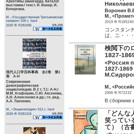
Архетипы авангарда. Каталог
Николаеви
выставки./ текст. И. Вакар, И.
Кочергина.
Воронин В.
М., <Промете
М., <Государственная Третьяковская
галерея> 200 c. hard
2019 年 R185240
2025 年 R281006
\29,150
コンスタンチ
は、ニ・・
検閲下の
1827-1
<Россия п
1827-1869
現代人口学百科事典 全2巻 第1
М.Сидоров
巻 А-Н
Современная
демографическая
М., <Россий
энциклопедия. В 2 т. Т.1: А-Н./
2006 年 R72232
М.М. Агафошин, С.Ю. Аксенова,
А.Н. Алексеенко и др.; гл. ред.
В сборнике
А.А. Ткаченко.
М., <Энциклопедия> 512 c. hard
「どんな
2026 年 R281318
\26,950
笑ってい
て）（古