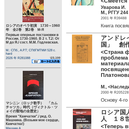
<Смеется 
Уварова И.
М., РГГУ 244 
2001 年 R39488
Книга посв
ロシアのオペラ初演 1730～1960
年 全2巻 第2巻 М-Я
Первые оперные постановки в
アンドレ
России. 1730-1960. В 2 т. Т.2: От
М до Я./ сост. М.М. Годлевская.
国」 創
М.: СПб., А.Р.Т; СПбГМТМИ 528 c.
<Страна 
hard
проблема 
2026 年 R281088
\23,100
материала
посвященн
Платонов
М., <Наследи
2000 年 R205228
Основу 4-г
マシニン（ロック歌手） 「カム
チャツカ」時代（ヴィクトル・ツ
ロシア国
ォイの聖地の全歴史）
Время "Камчатки"./ ред. О.
人 １８
Машнина. (Возьми мое сердце,
Камчатка!)
<Теперь в
Машнин А.