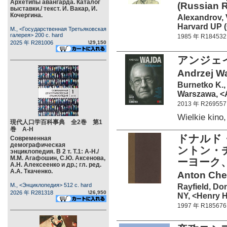
Архетипы авангарда. Каталог
(Russian R
выставки./ текст. И. Вакар, И.
Кочергина.
Alexandrov, 
Harvard UP (
М., <Государственная Третьяковская
галерея> 200 c. hard
1985 年 R184532
2025 年 R281006
\29,150
アンジェイ
Andrzej Wa
Burnetko K.,
Warszawa, <A
2013 年 R269557
Wielkie kino
現代人口学百科事典 全2巻 第1
巻 А-Н
ドナルド
Современная
демографическая
ントン・
энциклопедия. В 2 т. Т.1: А-Н./
М.М. Агафошин, С.Ю. Аксенова,
ーヨーク、
А.Н. Алексеенко и др.; гл. ред.
А.А. Ткаченко.
Anton Chek
М., <Энциклопедия> 512 c. hard
Rayfield, Do
2026 年 R281318
\26,950
NY, <Henry H
1997 年 R185676