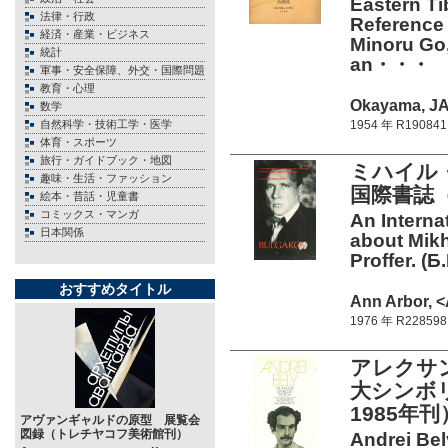
Eastern Ti
法律・行政
Reference 
経済・産業・ビジネス
Minoru Go
統計
an・・・
軍事・安全保障、外交・国際問題
教育・心理
Okayama, JA
数学
自然科学・技術工学・医学
1954 年 R190841
体育・スポーツ
旅行・ガイドブック・地図
ミハイル
趣味・生活・ファッション
国際書誌（
絵本・昔話・児童書
コミックス・マンガ
An Interna
日本関係
about Mikh
Proffer. (Б.
おすすめタイトル
Ann Arbor, <
1976 年 R228598
アレクサ
大シンボ
1985年刊
アヴァンギャルドの原型 展覧会
図録（トレチヤコフ美術館刊）
Andrei Bel