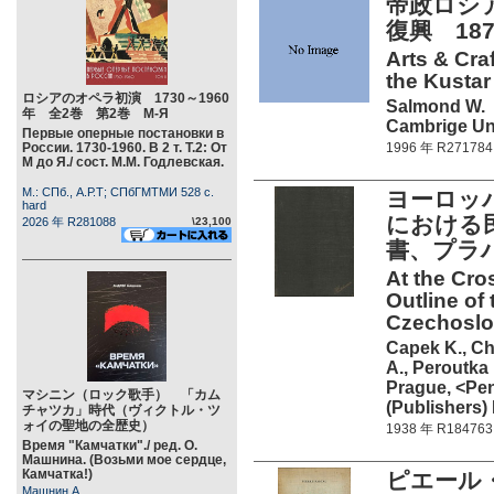
帝政ロシ
復興 187
Arts & Cra
the Kustar
ロシアのオペラ初演 1730～1960
Salmond W.
年 全2巻 第2巻 М-Я
Cambrige Uni
Первые оперные постановки в
России. 1730-1960. В 2 т. Т.2: От
1996 年 R271784
М до Я./ сост. М.М. Годлевская.
М.: СПб., А.Р.Т; СПбГМТМИ 528 c.
ヨーロッ
hard
における
2026 年 R281088
\23,100
書、プラハ
At the Cro
Outline of
Czechoslov
Capek K., Ch
A., Peroutka 
Prague, <Pen
マシニン（ロック歌手） 「カム
(Publishers) 
チャツカ」時代（ヴィクトル・ツ
ォイの聖地の全歴史）
1938 年 R184763
Время "Камчатки"./ ред. О.
Машнина. (Возьми мое сердце,
Камчатка!)
ピエール・
Машнин А.