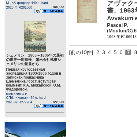
アヴァク
М., <Выргород> 440 c. hard
2025 年 R281000
\68,860
書、196
Avvakum et
Pascal P.
(Mouton/G) 6
1963 年 R166613
[前の10件]
2
3
4
5
6
7
8
シェメリン 1803～1806年の最初
の世界一周探検 露米会社執事シ
ェメリンの覚書から
Первая кругосветная
экспедиция 1803-1806 годов в
записках приказчика
Шемелина./ сост.,вступ.ст.и
коммент. К.А. Можайской, О.М.
Федоровой.
Шемелин Ф.И.
СПб., <Крига> 464 c. hard
2025 年 R277784
\22,330