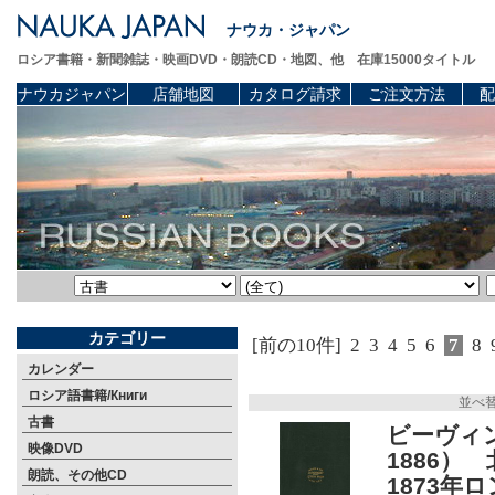
ナウカ・ジャパン
ロシア書籍・新聞雑誌・映画DVD・朗読CD・地図、他 在庫15000タイトル
ナウカジャパン
店舗地図
カタログ請求
ご注文方法
配
カテゴリー
[前の10件]
2
3
4
5
6
7
8
カレンダー
ロシア語書籍/Книги
並べ
古書
ビーヴィ
映像DVD
1886）
朗読、その他CD
1873年ロ