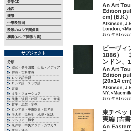
音楽CD
An Art Tou
地図
Edition pu
楽譜
cm) (Б.К.)
中東欧諸国
Atkinson, J.
London, <Mac
欧米のロシア関係書
1873 年 R179027
和書(ロシア関係古書)
ビーヴィ
サブジェクト
1886）
ンドン、18
分類
総記・参考図書、出版・メディア
An Art Tou
辞典・百科事典
Edition pu
ロシア語学習
(20x14 cm)
ロシア語・スラヴ語
Atkinson, J.
言語
NY, <Macmill
文学・フォークロア
1873 年 R179033
美術・演劇・映画・バレエ・音楽
哲学・思想・宗教
ロシア史・中東欧史・世界史
東チベッ
考古学・民族学・地理・地誌
実編 (古書
シベリア・極東
東洋学・中央アジア・カフカス
An Eastern
政治・社会