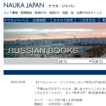
ナウカ・ジャパン
ロシア書籍・新聞雑誌・映画DVD・朗読CD・地図、他 在庫15000タイトル
ナウカジャパン
店舗地図
カタログ請求
ご注文方法
配
2025.10.06
【ナウカジャパン・ブックサロン ロシア哲学入門 第1
「平素はお引き立ていただき、誠にありがとうございま
このたびブックサロン ロシア哲学入門 第1回参加者
テーマ ：ロシア語で楽しむ俳句講座
開催日 ：10月25日（土曜日）