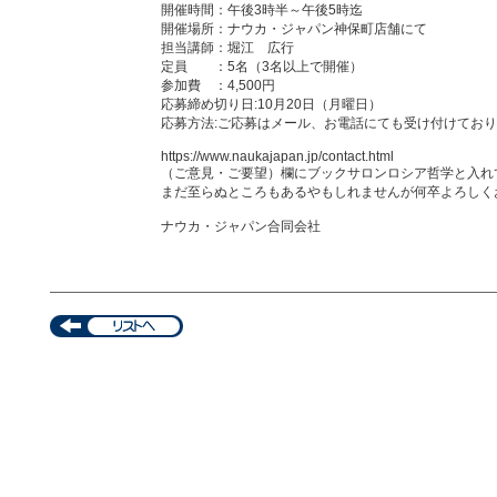
開催時間：午後3時半～午後5時迄
開催場所：ナウカ・ジャパン神保町店舗にて
担当講師：堀江 広行
定員 ：5名（3名以上で開催）
参加費 ：4,500円
応募締め切り日:10月20日（月曜日）
応募方法:ご応募はメール、お電話にても受け付けており
https://www.naukajapan.jp/contact.html
（ご意見・ご要望）欄にブックサロンロシア哲学と入れ
まだ至らぬところもあるやもしれませんが何卒よろしく
ナウカ・ジャパン合同会社