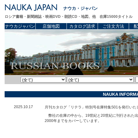
ナウカ・ジャパン
ロシア書籍・新聞雑誌・映画DVD・朗読CD・地図、他 在庫15000タイトル
ナウカジャパン
店舗地図
カタログ請求
ご注文方法
配
NAUKA INFORM
2025.10.17
月刊カタログ「リテラ」特別号在庫特集S01を発行いた
弊社の在庫の中から、19世紀と20世紀に刊行された出
2000年までをカバーしています。