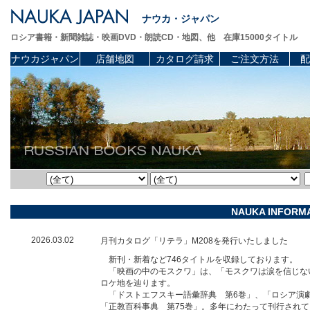
ナウカ・ジャパン
ロシア書籍・新聞雑誌・映画DVD・朗読CD・地図、他 在庫15000タイトル
ナウカジャパン
店舗地図
カタログ請求
ご注文方法
配
NAUKA INFORM
2026.03.02
月刊カタログ「リテラ」M208を発行いたしました
新刊・新着など746タイトルを収録しております。
「映画の中のモスクワ」は、「モスクワは涙を信じな
ロケ地を辿ります。
「ドストエフスキー語彙辞典 第6巻」、「ロシア演劇レ
「正教百科事典 第75巻」。多年にわたって刊行され