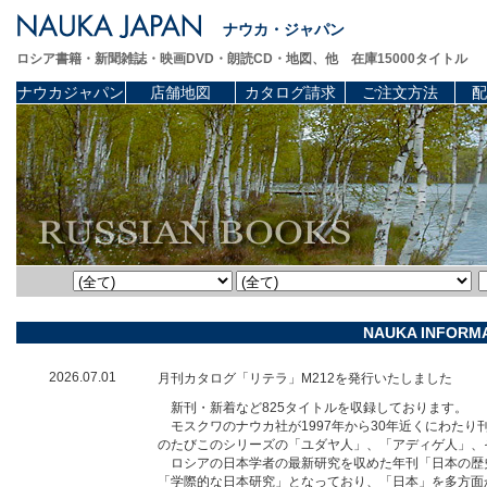
ナウカ・ジャパン
ロシア書籍・新聞雑誌・映画DVD・朗読CD・地図、他 在庫15000タイトル
ナウカジャパン
店舗地図
カタログ請求
ご注文方法
配
NAUKA INFORM
2026.07.01
月刊カタログ「リテラ」M212を発行いたしました
新刊・新着など825タイトルを収録しております。
モスクワのナウカ社が1997年から30年近くにわた
のたびこのシリーズの「ユダヤ人」、「アディゲ人」、
ロシアの日本学者の最新研究を収めた年刊「日本の歴史
「学際的な日本研究」となっており、「日本」を多方面