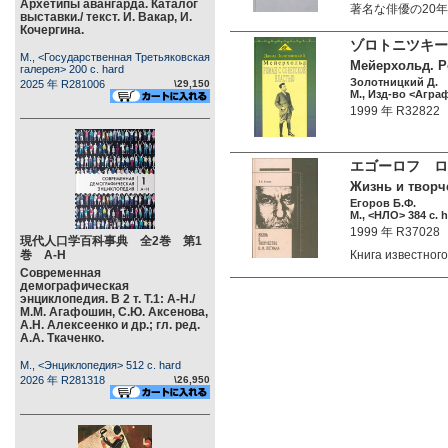
Архетипы авангарда. Каталог
著名な俳優の20
выставки./ текст. И. Вакар, И.
Кочергина.
ゾロトニツキー
М., <Государственная Третьяковская
Мейерхольд. Р
галерея> 200 c. hard
Золотницкий Д.
2025 年 R281006
\29,150
М., Изд-во <Аграф
1999 年 R32822
エゴーロフ ロ
Жизнь и творч
Егоров Б.Ф.
М., <НЛО> 384 c. 
1999 年 R37028
現代人口学百科事典 全2巻 第1
巻 А-Н
Книга известно
Современная
демографическая
энциклопедия. В 2 т. Т.1: А-Н./
М.М. Агафошин, С.Ю. Аксенова,
А.Н. Алексеенко и др.; гл. ред.
А.А. Ткаченко.
М., <Энциклопедия> 512 c. hard
2026 年 R281318
\26,950