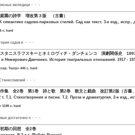
лексных экспедици・・・
庭園の詩学 増改第３版 （古書）
 семантике садово-парковых стилей. Сад как текст. 3-е изд., испр., д
6 c. hard
история садов и ・・・
スタニスラフスキーとネミロヴィチ・ダンチェンコ 演劇関係史 1897-1
и Немирович-Данченко. История театральных отношений. 1917 - 1938
сер. Театр> 445 c. hard
С. Станиславский・・・
作集 全2巻 第1巻 詩と歌 第2巻 散文と戯曲 改訂第2版（古書、1
т. Т.1. Стихотворения и песни. Т.2. Проза и драматургия. 2-е изд., ис
 1198 c. hard
рвые достаточно п・・・
初期の回想 全2巻
нания. В 2-х т. (Ballets Russes)