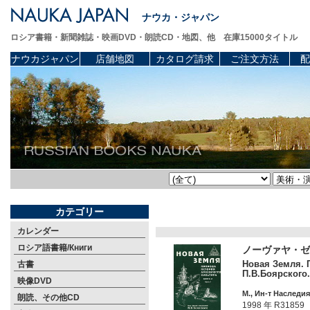
ナウカ・ジャパン
ロシア書籍・新聞雑誌・映画DVD・朗読CD・地図、他 在庫15000タイトル
ナウカジャパン
店舗地図
カタログ請求
ご注文方法
配
カテゴリー
カレンダー
ロシア語書籍/Книги
ノーヴァヤ・ゼ
Новая Земля. П
古書
П.В.Боярского.
映像DVD
М., Ин-т Наследия 
朗読、その他CD
1998 年 R31859