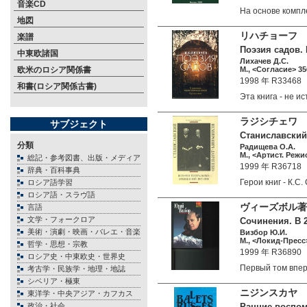
音楽CD
На основе комп
地図
リハチョーフ 
楽譜
Поэзия садов. К
中東欧諸国
Лихачев Д.С.
欧米のロシア関係書
М., <Согласие> 35
1998 年 R33468
和書(ロシア関係古書)
Эта книга - не 
ラジシチェワ 
サブジェクト
Станиславский 
分類
Радищева О.А.
М., <Артист. Режис
総記・参考図書、出版・メディア
1999 年 R36718
辞典・百科事典
Герои книг - К.
ロシア語学習
ロシア語・スラヴ語
ヴィーズボル著
言語
文学・フォークロア
Сочинения. В 2 
美術・演劇・映画・バレエ・音楽
Визбор Ю.И.
М., <Локид-Пресс>
哲学・思想・宗教
1999 年 R36890
ロシア史・中東欧史・世界史
Первый том впе
考古学・民族学・地理・地誌
シベリア・極東
ニジンスカヤ 
東洋学・中央アジア・カフカス
政治・社会
Ранние воспоми