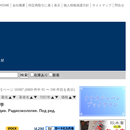
HOME
会社概要
特定商取引に基く表示
個人情報保護方針
サイトマップ
問合せ
在庫あり
新着
]
ページ 10/687 (6869 件中 91 〜 100 件目を表示)
書名
著者名
刊行年
価格
学
дие. Радиоэкология. Под ред.
\4,290