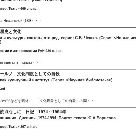
сер. Театр> 669 c. pap.
вы Нижинской (189・・・
歴史と文化
 и культуры хантов./ отв.ред. серии: С.В. Чешко. (Серия <Новые и
)
логии и антропологии РАН 236 c. pap.
едования материалы・・・
ールノ 文化制度としての自殺
как культурный институт. (Серия <Научная библиотека>)
hard
の作品などを素材に、「文化現象としての自殺」の問・・・
点なしに 日記 1974～1994年
пинания. Дневник. 1974-1994. Подгот. текста Ю.А.Борисова.
сер. Театр> 367 c. hard