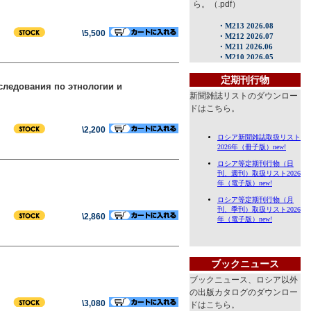
ら。（.pdf）
\5,500
定期刊行物
сследования по этнологии и
新聞雑誌リストのダウンロー
ドはこちら。
\2,200
\2,860
ブックニュース
ブックニュース、ロシア以外
の出版カタログのダウンロー
\3,080
ドはこちら。