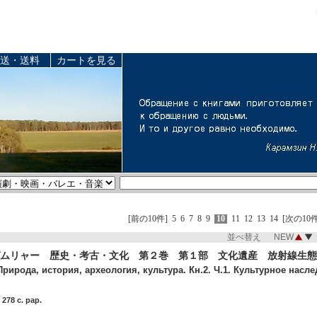
送・送料
カートを見る
[前の10件]
5
6
7
8
9
10
11
12
13
14
[次の10件
並べ替え NEW
ムリャー 歴史・考古・文化 第２巻 第１部 文化遺産 放射線生態
рирода, история, археология, культура. Кн.2. Ч.1. Культурное насле
278 c. pap.