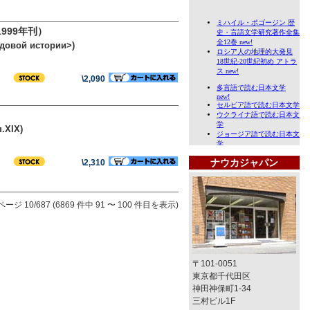
999年刊）
адовой истории>)
\2,090
.XIX)
ナウカジャパン
\2,310
ページ 10/687 (6869 件中 91 〜 100 件目を表示)
〒101-0051
東京都千代田区
神田神保町1-34
三村ビル1F