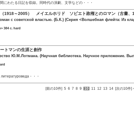
年間にわたる日記を収録。同時代の演劇、文学などの・・・
（1918～2005） メイエルホリド ソビエト政権とのロマン（古書、1
оман с советской властью. (Б.К.) (Серия <Волшебная флейта: Из кл
> 384 c. hard
ートマンの生涯と創作
ество Ю.М.Лотмана. (Научная библиотека. Научное приложение. Вып
hard
го литературоведа・・・
[前の10件]
5
6
7
8
9
10
11
12
13
14
[次の10件]