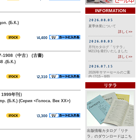
INFORMATION
оп. (Б.К.)
\4,400
908（中古） (古書)
 .(Б.К.)
\2,310
リテラ
999年刊）
пр. (Б.К.) (Серия <Голоса. Век XX>)
\3,300
出版情報カタログ「リテ
ラ」のダウンロードはこち