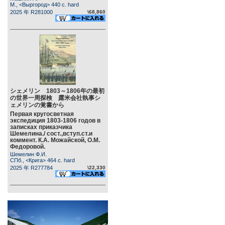
М., <Выргород> 440 c. hard
2025 年 R281000
\68,860
シェメリン 1803～1806年の最初
の世界一周探検 露米会社執事シ
ェメリンの覚書から
Первая кругосветная
экспедиция 1803-1806 годов в
записках приказчика
Шемелина./ сост.,вступ.ст.и
коммент. К.А. Можайской, О.М.
Федоровой.
Шемелин Ф.И.
СПб., <Крига> 464 c. hard
2025 年 R277784
\22,330