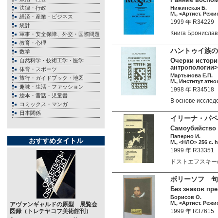
法律・行政
Нижинская Б.
М., <Артист. Режис
経済・産業・ビジネス
1999 年 R34229
統計
Книга Бронисла
軍事・安全保障、外交・国際問題
教育・心理
ハントゥイ族の
数学
Очерки истории
自然科学・技術工学・医学
антропологии>
体育・スポーツ
Мартынова Е.П.
旅行・ガイドブック・地図
М., Институт этно
趣味・生活・ファッション
1998 年 R34518
絵本・昔話・児童書
В основе иссл
コミックス・マンガ
日本関係
イリーナ・パペ
Самоубийство 
Паперно И.
おすすめタイトル
М., <НЛО> 256 c. 
1999 年 R33351
ドストエフスキー
ボリーソフ 句読
Без знаков пре
Борисов О.
М., <Артист. Режис
アヴァンギャルドの原型 展覧会
図録（トレチヤコフ美術館刊）
1999 年 R37615