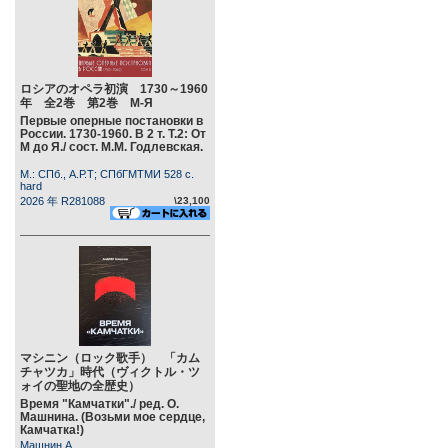
ロシアのオペラ初演 1730～1960
年 全2巻 第2巻 М-Я
Первые оперные постановки в
России. 1730-1960. В 2 т. Т.2: От
М до Я./ сост. М.М. Годлевская.
М.: СПб., А.Р.Т; СПбГМТМИ 528 c.
hard
2026 年 R281088
\23,100
マシニン（ロック歌手） 「カム
チャツカ」時代（ヴィクトル・ツ
ォイの聖地の全歴史）
Время "Камчатки"./ ред. О.
Машнина. (Возьми мое сердце,
Камчатка!)
Машнин А.