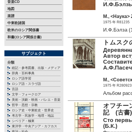
音楽CD
И.Ф.Бэлзы
地図
М., <Наука> 
楽譜
1975 年 R81235
中東欧諸国
И.Ф.Бэлза 
欧米のロシア関係書
和書(ロシア関係古書)
トムスクの
Деревянна
サブジェクト
Автор вст
Составите
分類
А.Ф.Пасечн
総記・参考図書、出版・メディア
辞典・百科事典
ロシア語学習
М., <Советс
ロシア語・スラヴ語
1975 年 R280923
言語
Альбом рас
文学・フォークロア
美術・演劇・映画・バレエ・音楽
オフチー
哲学・思想・宗教
ロシア史・中東欧史・世界史
記 (古書)
考古学・民族学・地理・地誌
Сто первы
シベリア・極東
(Б.К.)
東洋学・中央アジア・カフカス
政治・社会