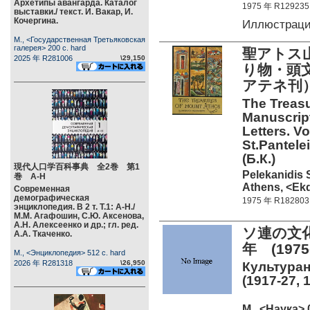
Архетипы авангарда. Каталог
1975 年 R129235
выставки./ текст. И. Вакар, И.
Кочергина.
Иллюстраци
М., <Государственная Третьяковская
галерея> 200 c. hard
聖アトス
2025 年 R281006
\29,150
り物・頭文
アテネ刊
The Treasu
Manuscript
Letters. Vo
St.Pantele
(Б.К.)
現代人口学百科事典 全2巻 第1
Pelekanidis 
巻 А-Н
Athens, <Ekd
Современная
демографическая
1975 年 R182803
энциклопедия. В 2 т. Т.1: А-Н./
М.М. Агафошин, С.Ю. Аксенова,
А.Н. Алексеенко и др.; гл. ред.
ソ連の文化
А.А. Ткаченко.
年 (1975
М., <Энциклопедия> 512 c. hard
2026 年 R281318
\26,950
Культуран
(1917-27, 
М., <Наука> 