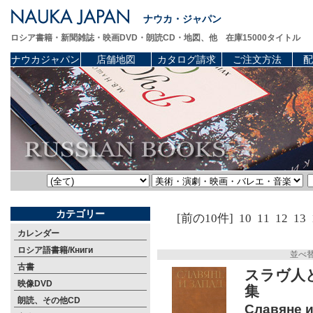
ナウカ・ジャパン
ロシア書籍・新聞雑誌・映画DVD・朗読CD・地図、他 在庫15000タイトル
ナウカジャパン
店舗地図
カタログ請求
ご注文方法
配
カテゴリー
[前の10件]
10
11
12
13
カレンダー
ロシア語書籍/Книги
並べ
古書
スラヴ人
映像DVD
集
朗読、その他CD
Славяне и