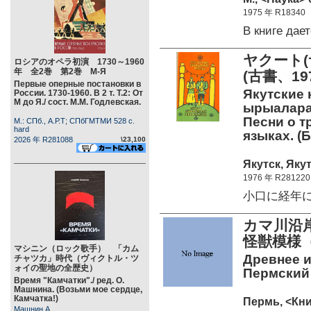
1975 年 R18340
В книге да
ヤクート(
ロシアのオペラ初演 1730～1960
年 全2巻 第2巻 М-Я
(古書、19
Первые оперные постановки в
Якутские 
России. 1730-1960. В 2 т. Т.2: От
М до Я./ сост. М.М. Годлевская.
ырыалара).
Песни о т
М.: СПб., А.Р.Т; СПбГМТМИ 528 c.
hard
языках. (Б
2026 年 R281088
\23,100
Якутск, Якут
1976 年 R281220
小口に経年によ
カマ川沿
怪獣模様（
マシニン（ロック歌手） 「カム
Древнее и
チャツカ」時代（ヴィクトル・ツ
ォイの聖地の全歴史）
Пермский 
Время "Камчатки"./ ред. О.
Машнина. (Возьми мое сердце,
Камчатка!)
Пермь, <Кни
Машнин А.