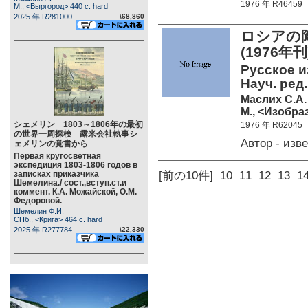
1976 年 R46459
М., <Выргород> 440 c. hard
2025 年 R281000
\68,860
ロシアの
(1976年刊
Русское и
Науч. ред
Маслих С.А.
М., <Изобраз
シェメリン 1803～1806年の最初
1976 年 R62045
の世界一周探検 露米会社執事シ
Автор - из
ェメリンの覚書から
Первая кругосветная
экспедиция 1803-1806 годов в
записках приказчика
[前の10件]
10
11
12
13
1
Шемелина./ сост.,вступ.ст.и
коммент. К.А. Можайской, О.М.
Федоровой.
Шемелин Ф.И.
СПб., <Крига> 464 c. hard
2025 年 R277784
\22,330