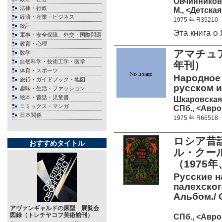
Овчинников
法律・行政
М., <Детская
経済・産業・ビジネス
1975 年 R35210
統計
Эта книга 
軍事・安全保障、外交・国際問題
教育・心理
アマチュ
数学
自然科学・技術工学・医学
年刊）
体育・スポーツ
Народное 
旅行・ガイドブック・地図
русском и 
趣味・生活・ファッション
絵本・昔話・児童書
Шкаровская
コミックス・マンガ
СПб., <Аврор
日本関係
1975 年 R66518
ロシア昔
おすすめタイトル
ル・クー
（1975
Русские н
палехског
Альбом./ 
アヴァンギャルドの原型 展覧会
図録（トレチヤコフ美術館刊）
СПб., <Аврор