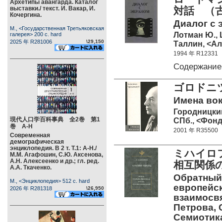
Архетипы авангарда. Каталог
выставки./ текст. И. Вакар, И.
対話 （
Кочергина.
Диалог с э
М., <Государственная Третьяковская
Лотман Ю.,
галерея> 200 c. hard
2025 年 R281006
\29,150
Таллин, <Ал
1994 年 R12331
Содержание
ゴロドニ
Имена вок
Городницки
現代人口学百科事典 全2巻 第1
СПб., <Фонд
巻 А-Н
2001 年 R35500
Современная
демографическая
энциклопедия. В 2 т. Т.1: А-Н./
ミハイロ
М.М. Агафошин, С.Ю. Аксенова,
А.Н. Алексеенко и др.; гл. ред.
相互関係
А.А. Ткаченко.
Обратный 
М., <Энциклопедия> 512 c. hard
европейск
2026 年 R281318
\26,950
взаимосвяз
Петрова, 
Семиотика