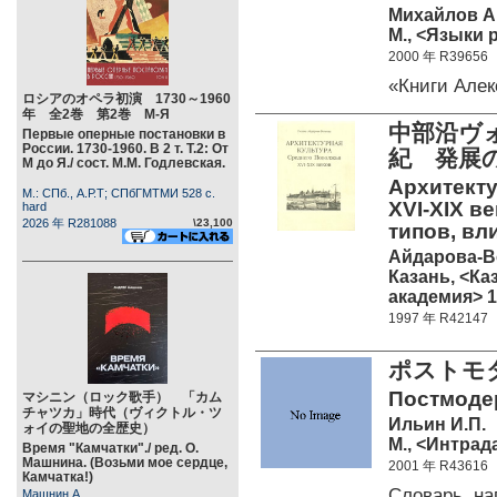
Михайлов А
М., <Языки 
2000 年 R39656
«Книги Але
ロシアのオペラ初演 1730～1960
年 全2巻 第2巻 М-Я
中部沿ヴォ
Первые оперные постановки в
России. 1730-1960. В 2 т. Т.2: От
紀 発展
М до Я./ сост. М.М. Годлевская.
Архитекту
М.: СПб., А.Р.Т; СПбГМТМИ 528 c.
XVI-XIX в
hard
2026 年 R281088
\23,100
типов, вл
Айдарова-Во
Казань, <Ка
академия> 19
1997 年 R42147
ポストモ
Постмодер
マシニン（ロック歌手） 「カム
チャツカ」時代（ヴィクトル・ツ
Ильин И.П.
ォイの聖地の全歴史）
М., <Интрада
Время "Камчатки"./ ред. О.
Машнина. (Возьми мое сердце,
2001 年 R43616
Камчатка!)
Словарь, 
Машнин А.