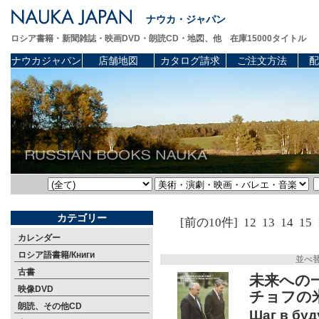
ナウカ・ジャパン
ロシア書籍・新聞雑誌・映画DVD・朗読CD・地図、他 在庫15000タイトル
ナウカジャパン
店舗地図
カタログ請求
ご注文方法
配
カテゴリー
[前の10件]
12
13
14
15
カレンダー
ロシア語書籍/Книги
並べ
古書
未来への
映像DVD
チョフの米
朗読、その他CD
Шаг в буд