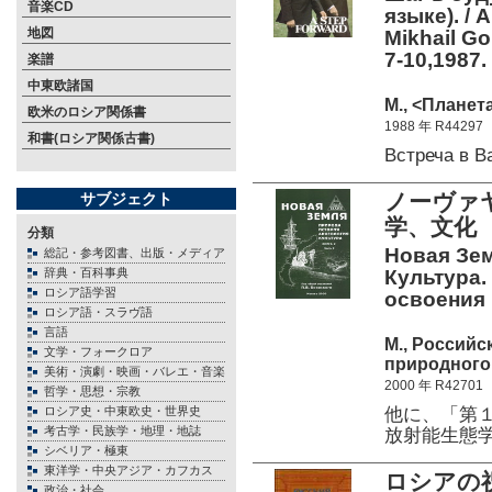
音楽CD
языке). / A
地図
Mikhail Go
7-10,1987
楽譜
中東欧諸国
М., <Планета
欧米のロシア関係書
1988 年 R44297
和書(ロシア関係古書)
Встреча в 
ノーヴァ
サブジェクト
学、文化
分類
Новая Зем
総記・参考図書、出版・メディア
辞典・百科事典
Культура. 
ロシア語学習
освоения
ロシア語・スラヴ語
言語
М., Российс
文学・フォークロア
природного 
美術・演劇・映画・バレエ・音楽
2000 年 R42701
哲学・思想・宗教
他に、「第
ロシア史・中東欧史・世界史
考古学・民族学・地理・地誌
放射能生態
シベリア・極東
東洋学・中央アジア・カフカス
ロシアの
政治・社会