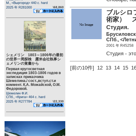
М., <Выргород> 440 c. hard
2025 年 R281000
\68,860
ブルシロ
術家） 
Студия.
Брусиловск
СПб., <Летни
2001 年 R45258
Студия - э
シェメリン 1803～1806年の最初
の世界一周探検 露米会社執事シ
ェメリンの覚書から
[前の10件]
12
13
14
15
1
Первая кругосветная
экспедиция 1803-1806 годов в
записках приказчика
Шемелина./ сост.,вступ.ст.и
коммент. К.А. Можайской, О.М.
Федоровой.
Шемелин Ф.И.
СПб., <Крига> 464 c. hard
2025 年 R277784
\22,330