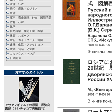
式 図解
法律・行政
経済・産業・ビジネス
Русский п
統計
народного
軍事・安全保障、外交・国際問題
Иллюстри
教育・心理
О.Г.Баран
数学
(Б.К.) Се
自然科学・技術工学・医学
Баранова О.Г
体育・スポーツ
СПб., <Иску
旅行・ガイドブック・地図
趣味・生活・ファッション
2001 年 R44895
絵本・昔話・児童書
Энциклопед
コミックス・マンガ
日本関係
ロシアに
20世紀
おすすめタイトル
Дворянска
России XV
М., <Едитор
2001 年 R45796
В книге по
アヴァンギャルドの原型 展覧会
図録（トレチヤコフ美術館刊）
ロートマ