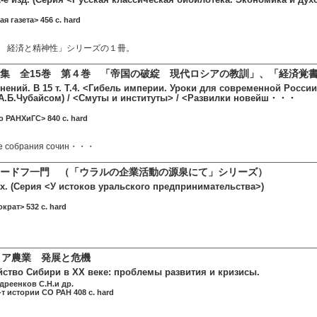
я газета> 456 c. hard
 経済と精神性」シリーズの１冊。
集 全15巻 第４巻 「帝国の破綻 現代ロシアの教訓」、「経済覚
ений. В 15 т. Т.4. <Гибель империи. Уроки для современной России
 А.Б.Чубайсом) / <Смуты и институты> / <Развилки новейш・・・
о РАНХиГС> 840 c. hard
ме собрания сочин・・・
ードフ一門 （「ウラルの企業活動の源泉にて」シリーズ）
. (Серия <У истоков уральского предпринимательства>)
крат> 532 c. hard
リア農業 発展と危機
йство Сибири в ХХ веке: проблемы развития и кризисы.
дреенков С.Н.и др.
т истории СО РАН 408 c. hard