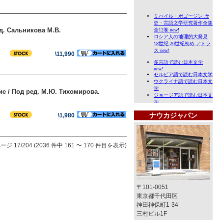
д. Сальникова М.В.
\11,990
е / Под ред. М.Ю. Тихомирова.
ナウカジャパン
\1,980
ージ 17/204 (2036 件中 161 〜 170 件目を表示)
〒101-0051
東京都千代田区
神田神保町1-34
三村ビル1F