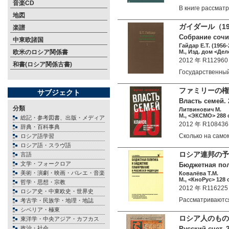
音楽CD
В книге рассма
地図
ガイダール（1
楽譜
Собрание сочин
中東欧諸国
Гайдар Е.Т. (1956-
欧米のロシア関係書
М., Изд. дом <Дел
2012 年 R112960
和書(ロシア関係古書)
Государственны
ファミリーの権
サブジェクト
Власть семей.
分類
Литвинович М.
М., <ЭКСМО> 288 c
総記・参考図書、出版・メディア
2012 年 R108436
辞典・百科事典
Сколько на сам
ロシア語学習
ロシア語・スラヴ語
ロシア連邦の予
言語
文学・フォークロア
Бюджетная пол
美術・演劇・映画・バレエ・音楽
Ковалёва Т.М.
М., <КноРус> 128 c
哲学・思想・宗教
2012 年 R116225
ロシア史・中東欧史・世界史
Рассматриваютс
考古学・民族学・地理・地誌
シベリア・極東
ロシア人のもの
東洋学・中央アジア・カフカス
政治・社会
Русский счет. 