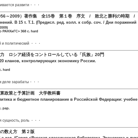
тривается развити・・・
956～2009）著作集 全15巻 第１巻 序文 / 敗北と勝利の時期 
ений. В 15 т. Т.1. (Предисл. ред. колл. к собр. соч. / Дни поражени
2009)
о РАНХиГС> 368 c. hard
й и политический ・・・
力 ロシア経済をコントロールしている「氏族」20門
 20 кланов, контролирующих экономику России.
. hard
ом деле зарабаты・・・
算政策と予算計画 大学教科書
итика и бюджетное планирование в Российской Федерации: учебне по
. pap.
я сущность, роль ・・・
の数え方 第２版
2-е изд. (Серия <Русская классическая бибилотека. Экономика и дух