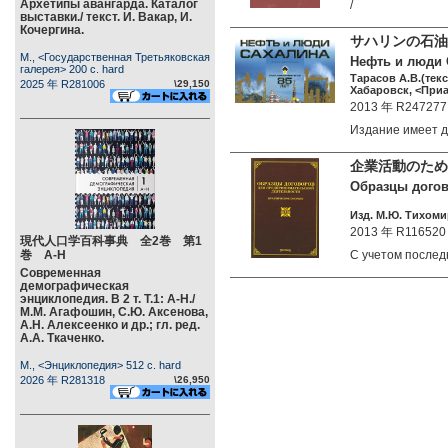
Архетипы авангарда. Каталог
/
выставки./ текст. И. Вакар, И.
Кочергина.
サハリンの石油
М., <Государственная Третьяковская
Нефть и люди С
галерея> 200 c. hard
Тарасов А.В.(текст
2025 年 R281006
\29,150
Хабаровск, <Приа
2013 年 R247277
Издание имеет 
企業活動のため
Образцы догов
Изд. М.Ю. Тихомир
2013 年 R116520
現代人口学百科事典 全2巻 第1
巻 А-Н
С учетом после
Современная
демографическая
энциклопедия. В 2 т. Т.1: А-Н./
М.М. Агафошин, С.Ю. Аксенова,
А.Н. Алексеенко и др.; гл. ред.
А.А. Ткаченко.
М., <Энциклопедия> 512 c. hard
2026 年 R281318
\26,950