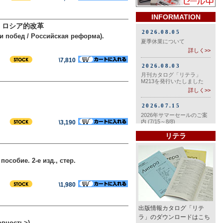
INFORMATION
/ ロシア的改革
й и побед / Российская реформа).
\7,810
\3,190
リテラ
собие. 2-е изд., стер.
\1,980
出版情報カタログ「リテ
ラ」のダウンロードはこち
овность>)