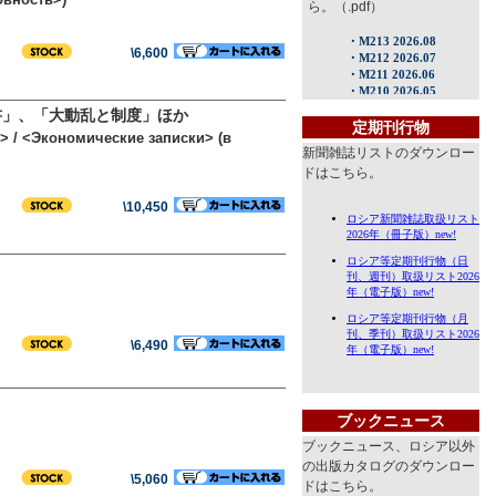
ら。（.pdf）
\6,600
書」、「大動乱と制度」ほか
定期刊行物
> / <Экономические записки> (в
新聞雑誌リストのダウンロー
ドはこちら。
\10,450
\6,490
ブックニュース
ブックニュース、ロシア以外
の出版カタログのダウンロー
\5,060
ドはこちら。