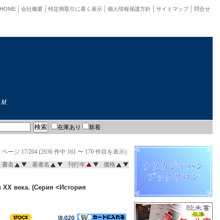
HOME
会社概要
特定商取引に基く表示
個人情報保護方針
サイトマップ
問合せ
在庫あり
新着
]
ページ 17/204 (2036 件中 161 〜 170 件目を表示)
書名
著者名
刊行年
価格
 ХХ века. (Серия <История
\9,020