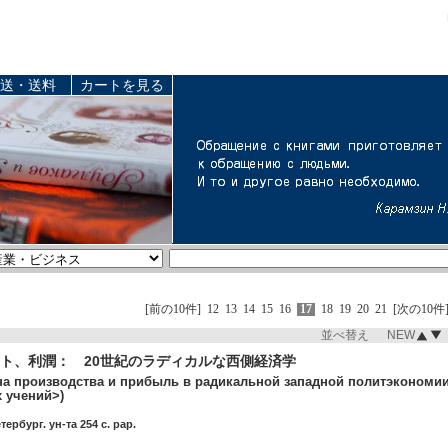
送・送料
カートを見る
[前の10件]
12
13
14
15
16
17
18
19
20
21
[次の10件
並べ替え NEW
ト、利潤： 20世紀のラディカルな西側経済学
на производства и прибыль в радикальной западной политэкономии
 учений>)
ербург. ун-та 254 c. pap.