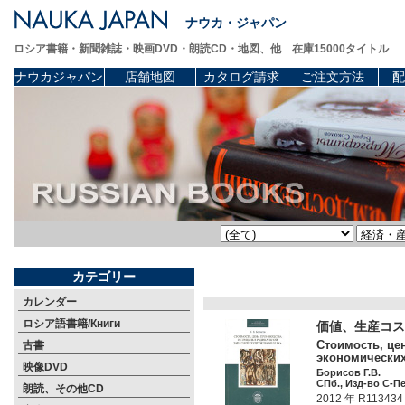
ナウカ・ジャパン
ロシア書籍・新聞雑誌・映画DVD・朗読CD・地図、他 在庫15000タイトル
ナウカジャパン
店舗地図
カタログ請求
ご注文方法
配
カテゴリー
カレンダー
ロシア語書籍/Книги
価値、生産コス
Стоимость, це
古書
экономических
映像DVD
Борисов Г.В.
СПб., Изд-во С-Пет
朗読、その他CD
2012 年 R113434