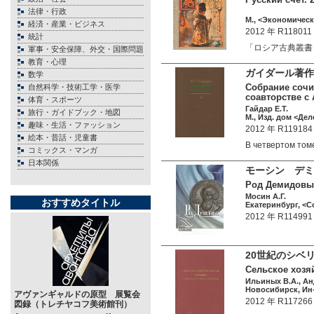
法律・行政
М., <Экономическа
経済・産業・ビジネス
2012 年 R118011
統計
「ロシア古典叢書
軍事・安全保障、外交・国際問題
教育・心理
ガイダール著作
数学
Собрание сочин
自然科学・技術工学・医学
соавторстве с
体育・スポーツ
Гайдар Е.Т.
旅行・ガイドブック・地図
М., Изд. дом <Дел
趣味・生活・ファッション
2012 年 R119184
絵本・昔話・児童書
В четвертом то
コミックス・マンガ
日本関係
モーシン デミ
Род Демидовых
Мосин А.Г.
おすすめタイトル
Екатеринбург, <Со
2012 年 R114991
20世紀のシベ
Сельское хозя
Ильиных В.А., Ан
Новосибирск, Ин-
アヴァンギャルドの原型 展覧会
2012 年 R117266
図録（トレチヤコフ美術館刊）