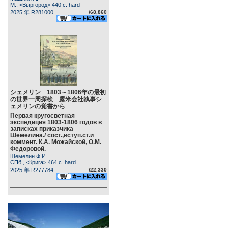
М., <Выргород> 440 c. hard
2025 年 R281000
\68,860
シェメリン 1803～1806年の最初
の世界一周探検 露米会社執事シ
ェメリンの覚書から
Первая кругосветная
экспедиция 1803-1806 годов в
записках приказчика
Шемелина./ сост.,вступ.ст.и
коммент. К.А. Можайской, О.М.
Федоровой.
Шемелин Ф.И.
СПб., <Крига> 464 c. hard
2025 年 R277784
\22,330