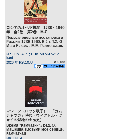
ロシアのオペラ初演 1730～1960
年 全2巻 第2巻 М-Я
Первые оперные постановки в
России. 1730-1960. В 2 т. Т.2: От
М до Я./ сост. М.М. Годлевская.
М.: СПб., А.Р.Т; СПбГМТМИ 528 c.
hard
2026 年 R281088
\23,100
マシニン（ロック歌手） 「カム
チャツカ」時代（ヴィクトル・ツ
ォイの聖地の全歴史）
Время "Камчатки"./ ред. О.
Машнина. (Возьми мое сердце,
Камчатка!)
Машнин А.