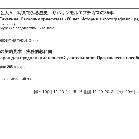
と人々 写真でみる歴史 サハリンモルエフチガスの85年
ахалина. Сахалинморнефтегаз - 80 лет. История в фотографиях./ ре
 и сост.)
мурские ведомости> 160 c. hard
дефект на торце ф・・・
の契約見本 実務的教科書
оров для предпринимательской деятельности. Практическое пособи
ов 205 c. pap.
дних изменений за・・・
[前の10件]
12
13
14
15
16
17
18
19
20
21
[次の10件]
ペ