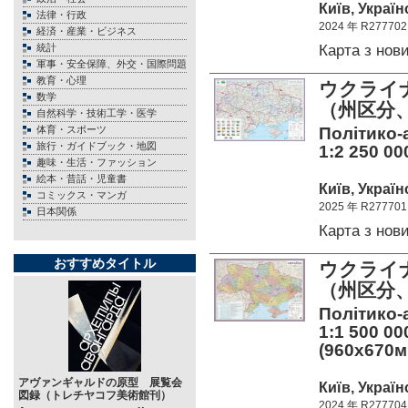
Київ, Україн
法律・行政
2024 年 R277702
経済・産業・ビジネス
Карта з но
統計
軍事・安全保障、外交・国際問題
教育・心理
ウクライ
数学
（州区分、
自然科学・技術工学・医学
体育・スポーツ
Політико-а
旅行・ガイドブック・地図
1:2 250 00
趣味・生活・ファッション
絵本・昔話・児童書
Київ, Україн
コミックス・マンガ
2025 年 R277701
日本関係
Карта з но
おすすめタイトル
ウクライ
（州区分、
Політико-а
1:1 500 00
(960x670м
アヴァンギャルドの原型 展覧会
Київ, Україн
図録（トレチヤコフ美術館刊）
2024 年 R277704