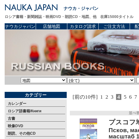
ナウカ・ジャパン
ロシア書籍・新聞雑誌・映画DVD・朗読CD・地図、他 在庫15000タイトル
ナウカジャパン
店舗地図
カタログ請求
ご注文方法
配
カテゴリー
[前の10件]
1
2
3
4
5
6
7
カレンダー
ロシア語書籍/Книги
並べ
古書
プスコフ
映像DVD
Псков, ма
朗読、その他CD
масштаб 1