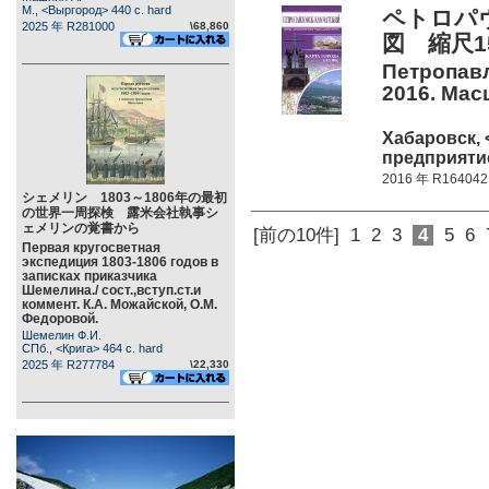
М., <Выргород> 440 c. hard
ペトロパ
2025 年 R281000
\68,860
図 縮尺1
Петропавл
2016. Мас
Хабаровск,
предприятие
2016 年 R164042
シェメリン 1803～1806年の最初
の世界一周探検 露米会社執事シ
ェメリンの覚書から
[前の10件]
1
2
3
4
5
6
Первая кругосветная
экспедиция 1803-1806 годов в
записках приказчика
Шемелина./ сост.,вступ.ст.и
коммент. К.А. Можайской, О.М.
Федоровой.
Шемелин Ф.И.
СПб., <Крига> 464 c. hard
2025 年 R277784
\22,330