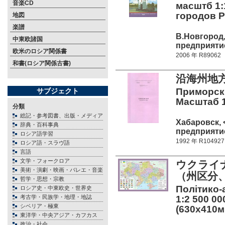
音楽CD
масштб 1:
городов Р
地図
楽譜
В.Новгород
中東欧諸国
предприятие
欧米のロシア関係書
2006 年 R89062
和書(ロシア関係古書)
沿海州地
Приморски
サブジェクト
Масштаб 1
分類
総記・参考図書、出版・メディア
Хабаровск,
辞典・百科事典
предприятие
ロシア語学習
1992 年 R104927
ロシア語・スラヴ語
言語
文学・フォークロア
ウクライ
美術・演劇・映画・バレエ・音楽
（州区分、
哲学・思想・宗教
Політико-а
ロシア史・中東欧史・世界史
考古学・民族学・地理・地誌
1:2 500 00
シベリア・極東
(630x410м
東洋学・中央アジア・カフカス
政治・社会