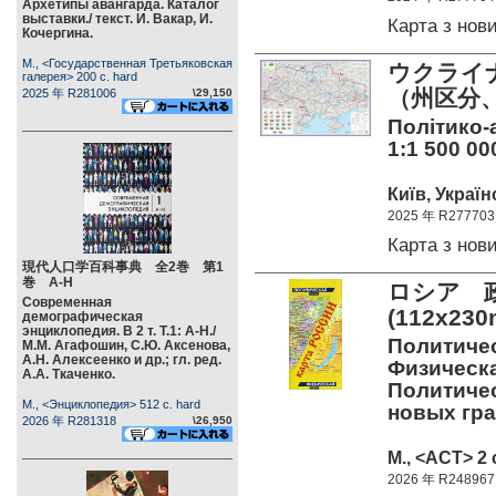
Архетипы авангарда. Каталог
выставки./ текст. И. Вакар, И.
Карта з но
Кочергина.
М., <Государственная Третьяковская
ウクライ
галерея> 200 c. hard
（州区分、
2025 年 R281006
\29,150
Політико-а
1:1 500 00
Київ, Україн
2025 年 R277703
Карта з но
現代人口学百科事典 全2巻 第1
巻 А-Н
ロシア 
Современная
(112x23
демографическая
энциклопедия. В 2 т. Т.1: А-Н./
Политичес
М.М. Агафошин, С.Ю. Аксенова,
А.Н. Алексеенко и др.; гл. ред.
Физическа
А.А. Ткаченко.
Политичес
М., <Энциклопедия> 512 c. hard
новых гра
2026 年 R281318
\26,950
М., <АСТ> 2 
2026 年 R248967