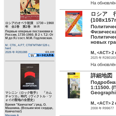
На обновлё
ロシア 
(108x15
ロシアのオペラ初演 1730～1960
Политичес
年 全2巻 第2巻 М-Я
Физическа
Первые оперные постановки в
России. 1730-1960. В 2 т. Т.2: От
Политичес
М до Я./ сост. М.М. Годлевская.
новых гра
М.: СПб., А.Р.Т; СПбГМТМИ 528 c.
hard
М., <АСТ> 2 
2026 年 R281088
\23,100
2025 年 R280183
На обновлё
詳細地図 
Подробная
1:11500. (
Geographi
マシニン（ロック歌手） 「カム
チャツカ」時代（ヴィクトル・ツ
ォイの聖地の全歴史）
М., <АСТ> 2 
Время "Камчатки"./ ред. О.
Машнина. (Возьми мое сердце,
2008 年 R99677
Камчатка!)
Машнин А.