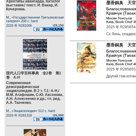
Архетипы авангарда. Каталог
墨香銅臭 天官
выставки./ текст. И. Вакар, И.
Благословення 
Кочергина.
Кравчук (Таоах
М., <Государственная Третьяковская
Мосян Тонсьов
галерея> 200 c. hard
Киів, Book Chef 35
2025 年 R281006
\29,150
2025 年 R285654
Сє Лянь, спадк
墨香銅臭 天官
Благословення 
Кравчук (Таоах
Мосян Тонсьов
Киів, Book Chef 40
2025 年 R285655
現代人口学百科事典 全2巻 第1
Другий том епі
巻 А-Н
Современная
демографическая
энциклопедия. В 2 т. Т.1: А-Н./
М.М. Агафошин, С.Ю. Аксенова,
А.Н. Алексеенко и др.; гл. ред.
А.А. Ткаченко.
М., <Энциклопедия> 512 c. hard
2026 年 R281318
\26,950