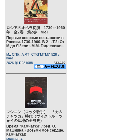
ロシアのオペラ初演 1730～1960
年 全2巻 第2巻 М-Я
Первые оперные постановки в
России. 1730-1960. В 2 т. Т.2: От
М до Я./ сост. М.М. Годлевская.
М.: СПб., А.Р.Т; СПбГМТМИ 528 c.
hard
2026 年 R281088
\23,100
マシニン（ロック歌手） 「カム
チャツカ」時代（ヴィクトル・ツ
ォイの聖地の全歴史）
Время "Камчатки"./ ред. О.
Машнина. (Возьми мое сердце,
Камчатка!)
Машнин А.