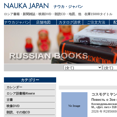
ナウカ・ジャパン
ロシア書籍・新聞雑誌・映画DVD・朗読CD・地図、他 在庫15000タイトル
ナウカジャパン
店舗地図
カタログ請求
ご注文方法
配
カテゴリー
カレンダー
ロシア語書籍/Книги
コスモデミヤン
Повесть о Зое
古書
Космодемьянская
映像DVD
М., <Дет. лит.> 318
2026 年 R285669
朗読、その他CD