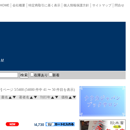
HOME
会社概要
特定商取引に基く表示
個人情報保護方針
サイトマップ
問合せ
在庫あり
新着
]
ページ 5/5400 (54000 件中 41 〜 50 件目を表示)
書名
著者名
刊行年
価格
\4,730