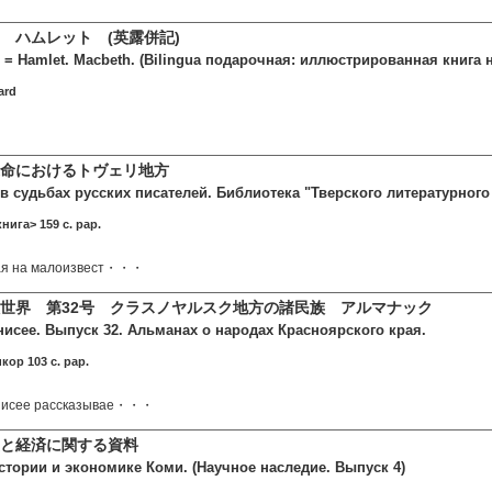
 ハムレット (英露併記)
 = Hamlet. Macbeth. (Bilingua подарочная: иллюстрированная книга 
ard
命におけるトヴェリ地方
в судьбах русских писателей. Библиотeка "Твеpскогo литеpатурнoгo
нига> 159 c. pap.
ная нa мaлoизвecт・・・
世界 第32号 クラスノヤルスク地方の諸民族 アルマナック
нисее. Выпуск 32. Альманах о народах Красноярского края.
кор 103 c. pap.
нисее рассказывае・・・
と経済に関する資料
стории и экономике Коми. (Научное наследие. Выпуск 4)