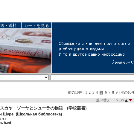
送・送料
カートを見る
[前の10件]
1
2
3
4
5
6
7
8
9
[次の10件
並べ替え NEW
スカヤ ゾーヤとシューラの物語 (学校叢書)
 и Шуре. (Школьная библиотека)
 Л.Т.
 c. hard