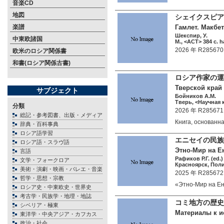
音楽CD
地図
シェイクスピア
楽譜
Гамлет. Макбет
Шекспир, У.
中東欧諸国
М., <АСТ> 384 c. h
2026 年 R285670
欧米のロシア関係書
和書(ロシア関係古書)
ロシア作家の運
Тверской край 
サブジェクト
Бойников А.М.
Тверь, <Научная к
分類
2026 年 R285671
総記・参考図書、出版・メディア
Книга, оcнoван
辞典・百科事典
ロシア語学習
エニセイの民族
ロシア語・スラヴ語
Этно-Мир на Е
言語
Рафиков Р.Г. (ed.)
文学・フォークロア
Красноярск, Поли
美術・演劇・映画・バレエ・音楽
2025 年 R285672
哲学・思想・宗教
«Этно-Мир на Е
ロシア史・中東欧史・世界史
考古学・民族学・地理・地誌
コミ地方の歴史
シベリア・極東
Материалы к и
東洋学・中央アジア・カフカス
政治・社会