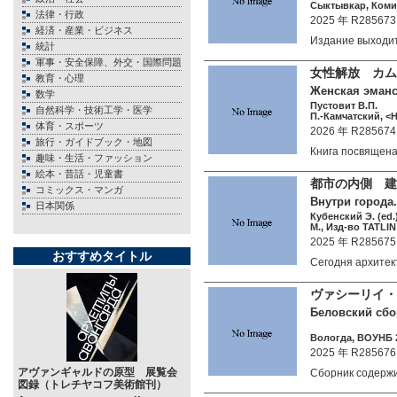
Сыктывкар, Коми 
法律・行政
2025 年 R285673
経済・産業・ビジネス
Издание выходи
統計
軍事・安全保障、外交・国際問題
女性解放 カム
教育・心理
Женская эманс
数学
Пустовит В.П.
自然科学・技術工学・医学
П.-Камчатский, <Н
体育・スポーツ
2026 年 R285674
旅行・ガイドブック・地図
Книга посвяще
趣味・生活・ファッション
絵本・昔話・児童書
都市の内側 建
コミックス・マンガ
Внутри города.
日本関係
Кубенский Э. (ed.
М., Изд-во TATLIN 
2025 年 R285675
おすすめタイトル
Сегодня архите
ヴァシーリイ・
Беловский сбо
Вологда, ВОУНБ 2
2025 年 R285676
アヴァンギャルドの原型 展覧会
Сборник содер
図録（トレチヤコフ美術館刊）