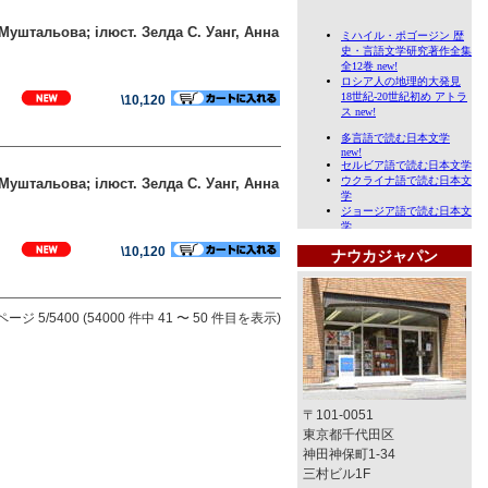
Муштальова; iлюст. Зелда С. Уанг, Анна
\10,120
Муштальова; iлюст. Зелда С. Уанг, Анна
\10,120
ナウカジャパン
ページ 5/5400 (54000 件中 41 〜 50 件目を表示)
〒101-0051
東京都千代田区
神田神保町1-34
三村ビル1F