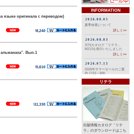
INFORMATION
на языке оригинала с переводом)
\9,240
 aльмaнaха". Вып.1
\5,610
リテラ
\11,330
出版情報カタログ「リテ
ラ」のダウンロードはこち