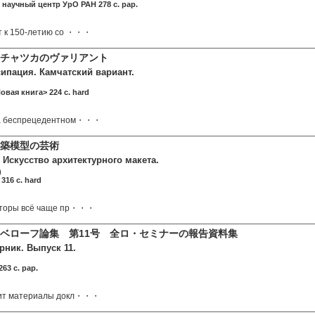
научный центр УрО РАН 278 c. pap.
т к 150-летию со ・・・
チャツカのヴァリアント
ипация. Камчатский вариант.
овая книга> 224 c. hard
на беспрецедентном・・・
築模型の芸術
 Искусство архитектурного макета.
)
316 c. hard
кторы всё чаще пр・・・
ベローフ論集 第11号 全ロ・セミナーの報告資料集
рник. Выпуск 11.
63 c. pap.
жит материалы докл・・・