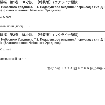
賜福 第1巻 BL小説 【特装版】 (ウクライナ語訳)
Небесного Урядника. Т.1. Подарункове видання./ переклад.з кит. Д. 
і). (Благословення Небесного Урядника)
2 c. hard
оємний принц проц・・・
賜福 第2巻 BL小説 【特装版】 (ウクライナ語訳)
Небесного Урядника. Т.2. Подарункове видання./ переклад.з кит. Д. 
і). (Благословення Небесного Урядника)
0 c. hard
чного фентезійног・・・
[前の10件]
1
2
3
4
5
6
7
8
9
[次の10件]