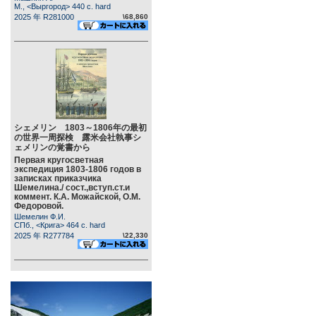
М., <Выргород> 440 c. hard
2025 年 R281000
\68,860
シェメリン 1803～1806年の最初
の世界一周探検 露米会社執事シ
ェメリンの覚書から
Первая кругосветная
экспедиция 1803-1806 годов в
записках приказчика
Шемелина./ сост.,вступ.ст.и
коммент. К.А. Можайской, О.М.
Федоровой.
Шемелин Ф.И.
СПб., <Крига> 464 c. hard
2025 年 R277784
\22,330