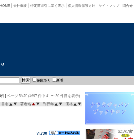
HOME
会社概要
特定商取引に基く表示
個人情報保護方針
サイトマップ
問合せ
在庫あり
新着
0件]
ページ 5/470 (4697 件中 41 〜 50 件目を表示)
書名
著者名
刊行年
価格
\4,730