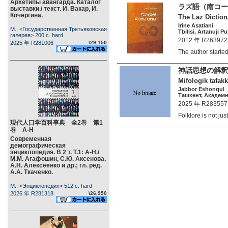
Архетипы авангарда. Каталог
ラズ語（南コー
выставки./ текст. И. Вакар, И.
Кочергина.
The Laz Diction
Irine Asatiani
М., <Государственная Третьяковская
Tbilisi, Artanuji P
галерея> 200 c. hard
2012 年 R263972
2025 年 R281006
\29,150
The author start
神話思想の解釈
Mifologik tafakku
Jabbor Eshonqul
Ташкент, Академн
2025 年 R283557
Folklore is not 
現代人口学百科事典 全2巻 第1
巻 А-Н
Современная
демографическая
энциклопедия. В 2 т. Т.1: А-Н./
М.М. Агафошин, С.Ю. Аксенова,
А.Н. Алексеенко и др.; гл. ред.
А.А. Ткаченко.
М., <Энциклопедия> 512 c. hard
2026 年 R281318
\26,950