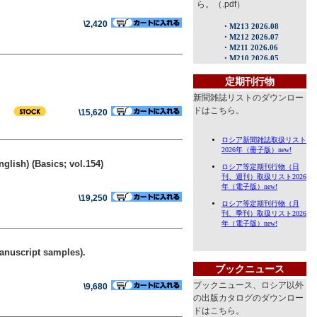
ら。（.pdf）
\2,420
定期刊行物
新聞雑誌リストのダウンロー
ドはこちら。
\15,620
glish) (Basics; vol.154)
\19,250
manuscript samples).
ブックニュース
ブックニュース、ロシア以外
\9,680
の出版カタログのダウンロー
ドはこちら。