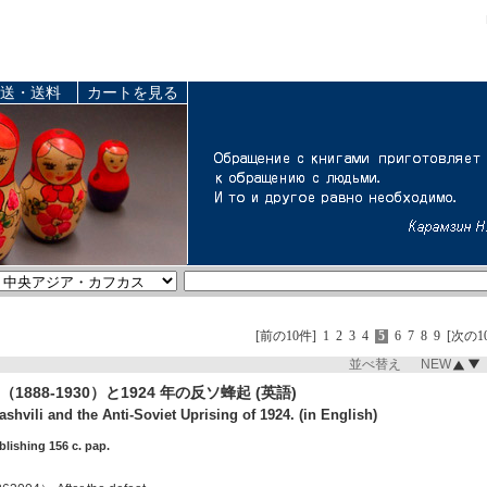
送・送料
カートを見る
[前の10件]
1
2
3
4
5
6
7
8
9
[次の1
並べ替え NEW
888-1930）と1924 年の反ソ蜂起 (英語)
shvili and the Anti-Soviet Uprising of 1924. (in English)
ublishing 156 c. pap.