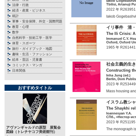
Iakob Gogebashvil
Tbilisi, Artanuji P
法律・行政
2022 年 R263951
経済・産業・ビジネス
統計
Iakob Gogebashv
軍事・安全保障、外交・国際問題
教育・心理
イリ事件 清・ロ
数学
The Ili Crisis:
自然科学・技術工学・医学
Immanuel C.Y. Hs
Oxford, Oxford Uni
体育・スポーツ
1965 年 R261441
旅行・ガイドブック・地図
趣味・生活・ファッション
絵本・昔話・児童書
社会主義的生き
コミックス・マンガ
Constructing th
日本関係
Inha Jung (ed.)
Berlin, Dom Publis
2023 年 R253449
おすすめタイトル
Mass housing an
イスラム教シャ
The Shaykhi rel
Ioannesyan Y.А.
СПб., <Нестор-ист
2023 年 R251195
アヴァンギャルドの原型 展覧会
The monograph i
図録（トレチヤコフ美術館刊）