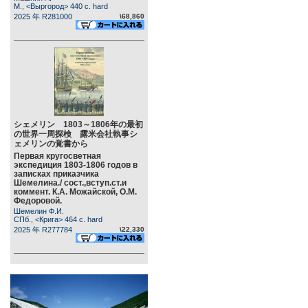
М., <Выргород> 440 c. hard
2025 年 R281000
\68,860
シェメリン 1803～1806年の最初
の世界一周探検 露米会社執事シ
ェメリンの覚書から
Первая кругосветная
экспедиция 1803-1806 годов в
записках приказчика
Шемелина./ сост.,вступ.ст.и
коммент. К.А. Можайской, О.М.
Федоровой.
Шемелин Ф.И.
СПб., <Крига> 464 c. hard
2025 年 R277784
\22,330