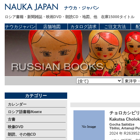
ナウカ・ジャパン
ロシア書籍・新聞雑誌・映画DVD・朗読CD・地図、他 在庫15000タイトル
ナウカジャパン
店舗地図
カタログ請求
ご注文方法
配
カテゴリー
カレンダー
ロシア語書籍/Книги
チョロカシビリ（1
Kakutsa Choloka
古書
Gocha Saitidze
映像DVD
Tbilisi, Artanuji P
2024 年 R263952
朗読、その他CD