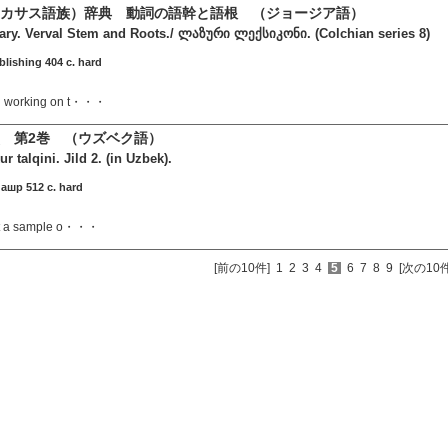
カサス語族）辞典 動詞の語幹と語根 （ジョージア語）
ary. Verval Stem and Roots./ ლაზური ლექსიკონი. (Colchian series 8)
ublishing 404 c. hard
ed working on t・・・
 第2巻 （ウズベク語）
r talqini. Jild 2. (in Uzbek).
ашр 512 c. hard
just a sample o・・・
[前の10件]
1
2
3
4
5
6
7
8
9
[次の10件