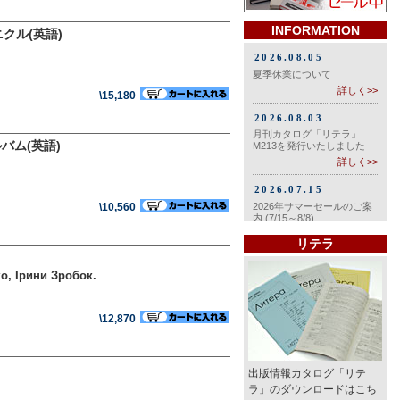
INFORMATION
クル(英語)
\15,180
バム(英語)
\10,560
リテラ
о, Ірини Зробок.
\12,870
出版情報カタログ「リテ
ラ」のダウンロードはこち