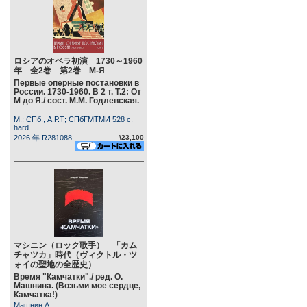
ロシアのオペラ初演 1730～1960
年 全2巻 第2巻 М-Я
Первые оперные постановки в
России. 1730-1960. В 2 т. Т.2: От
М до Я./ сост. М.М. Годлевская.
М.: СПб., А.Р.Т; СПбГМТМИ 528 c.
hard
2026 年 R281088
\23,100
マシニン（ロック歌手） 「カム
チャツカ」時代（ヴィクトル・ツ
ォイの聖地の全歴史）
Время "Камчатки"./ ред. О.
Машнина. (Возьми мое сердце,
Камчатка!)
Машнин А.