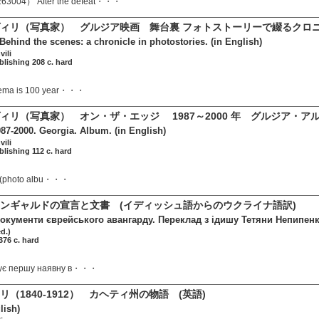
04） After the defeat・・・
ィリ（写真家） グルジア映画 舞台裏 フォトストーリーで綴るクロニ
Behind the scenes: a chronicle in photostories. (in English)
ili
ublishing 208 c. hard
nema is 100 year・・・
ィリ（写真家） オン・ザ・エッジ 1987～2000 年 グルジア・アル
87-2000. Georgia. Album. (in English)
ili
ublishing 112 c. hard
er (photo albu・・・
ンギャルドの宣言と文書 (イディッシュ語からのウクライナ語訳)
окументи єврейського авангарду. Переклад з ідишу Тетяни Непипенк
ed.)
376 c. hard
ує першу наявну в・・・
（1840-1912） カヘティ州の物語 (英語)
lish)