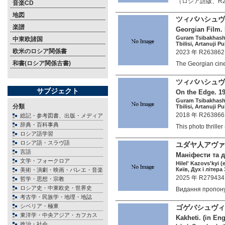
（ロシア語版、R2630
音楽CD
地図
ツィバハシュヴ
楽譜
Georgian Film. 
Guram Tsibakhashv
中東欧諸国
Tbilisi, Artanuji P
欧米のロシア関係書
2023 年 R263862
和書(ロシア関係古書)
The Georgian ci
ツィバハシュヴ
サブジェクト
On the Edge. 19
Guram Tsibakhashv
分類
Tbilisi, Artanuji P
2018 年 R263866
総記・参考図書、出版・メディア
辞典・百科事典
This photo thrill
ロシア語学習
ロシア語・スラヴ語
ユダヤ人アヴァ
言語
Маніфести та д
文学・フォークロア
Hilel' Kazovs'kyi (
Київ, Дух і літера 
美術・演劇・映画・バレエ・音楽
2025 年 R279434
哲学・思想・宗教
ロシア史・中東欧史・世界史
Видання пропон
考古学・民族学・地理・地誌
シベリア・極東
ゴゲバシュヴィリ
東洋学・中央アジア・カフカス
Kakheti. (in Eng
政治・社会