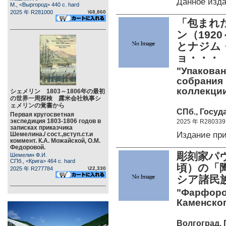
Данное изд
М., <Выргород> 440 c. hard
2025 年 R281000
\68,860
「包まれ
ン（192
とナジム
ョ・・・
"Упакован
собрания 
коллекци
シェメリン 1803～1806年の最初
の世界一周探検 露米会社執事シ
ェメリンの覚書から
СПб., Госуд
Первая кругосветная
экспедиция 1803-1806 годов в
2025 年 R280339
записках приказчика
Издание пр
Шемелина./ сост.,вступ.ст.и
коммент. К.А. Можайской, О.М.
Федоровой.
彫刻家パヴ
Шемелин Ф.И.
СПб., <Крига> 464 c. hard
頃）の「
2025 年 R277784
\22,330
シア諸民
"Фарфоро
Каменског
Волгоград, 