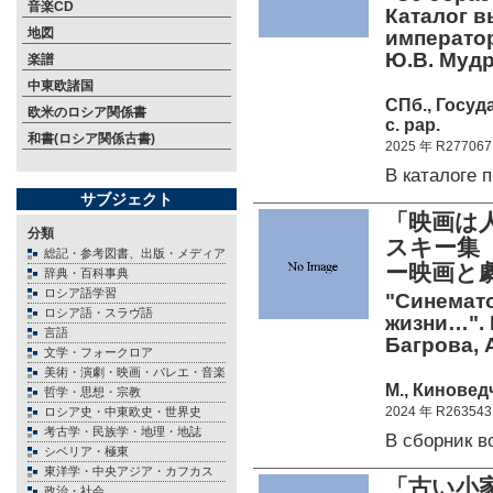
音楽CD
Каталог в
地図
императора
Ю.В. Мудр
楽譜
中東欧諸国
СПб., Госуд
欧米のロシア関係書
c. pap.
和書(ロシア関係古書)
2025 年 R277067
В каталоге
サブジェクト
「映画は
分類
スキー集（
総記・参考図書、出版・メディア
ー映画と
辞典・百科事典
ロシア語学習
"Синемат
ロシア語・スラヴ語
жизни…". 
言語
Багрова, 
文学・フォークロア
美術・演劇・映画・バレエ・音楽
М., Киноведч
哲学・思想・宗教
2024 年 R263543
ロシア史・中東欧史・世界史
考古学・民族学・地理・地誌
В сборник 
シベリア・極東
東洋学・中央アジア・カフカス
「古い小家
政治・社会