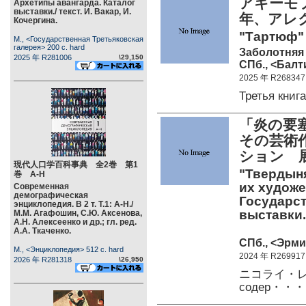
アキーモ
Архетипы авангарда. Каталог
выставки./ текст. И. Вакар, И.
年、アレ
Кочергина.
"Тартюф"
М., <Государственная Третьяковская
галерея> 200 c. hard
Заболотняя 
2025 年 R281006
\29,150
СПб., <Балт
2025 年 R268347
Третья кни
「炎の要
その芸術
ション 
現代人口学百科事典 全2巻 第1
"Твердыня
巻 А-Н
их художе
Современная
демографическая
Государст
энциклопедия. В 2 т. Т.1: А-Н./
выставки.
М.М. Агафошин, С.Ю. Аксенова,
А.Н. Алексеенко и др.; гл. ред.
А.А. Ткаченко.
СПб., <Эрмит
М., <Энциклопедия> 512 c. hard
2024 年 R269917
2026 年 R281318
\26,950
ニコライ・レー
содер・・・