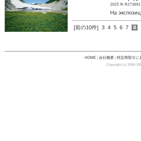
2025 年 R273691
На экспози
[前の10件]
3
4
5
6
7
8
HOME
|
会社概要
|
特定商取引に
Copyright (c) 2006-20