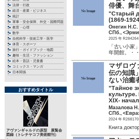
俳優、舞
法律・行政
経済・産業・ビジネス
"Старый д
統計
(1869-1924
軍事・安全保障、外交・国際問題
Онегин Н.С.
教育・心理
СПб., <Эрмит
数学
2025 年 R284264
自然科学・技術工学・医学
体育・スポーツ
「古い小家」
旅行・ガイドブック・地図
年開館。・
趣味・生活・ファッション
絵本・昔話・児童書
マザロヴ
コミックス・マンガ
伝の知識
日本関係
ない治癒
"Тайное з
おすすめタイトル
культуре.
XIX- начал
Мазалова Н.
СПб., <Евраз
2024 年 R268170
Книга докт
アヴァンギャルドの原型 展覧会
図録（トレチヤコフ美術館刊）