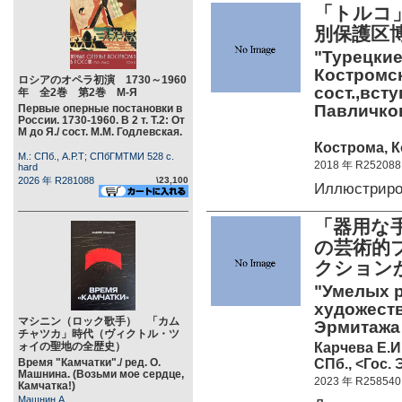
「トルコ
別保護区
"Турецкие
Костромск
ロシアのオペラ初演 1730～1960
сост.,всту
年 全2巻 第2巻 М-Я
Павличков
Первые оперные постановки в
России. 1730-1960. В 2 т. Т.2: От
М до Я./ сост. М.М. Годлевская.
Кострома, К
М.: СПб., А.Р.Т; СПбГМТМИ 528 c.
2018 年 R252088
hard
2026 年 R281088
\23,100
Иллюстриро
「器用な
の芸術的
クション
"Умелых р
художеств
マシニン（ロック歌手） 「カム
Эрмитажа
チャツカ」時代（ヴィクトル・ツ
Карчева Е.И
ォイの聖地の全歴史）
СПб., <Гос. 
Время "Камчатки"./ ред. О.
Машнина. (Возьми мое сердце,
2023 年 R258540
Камчатка!)
Машнин А.