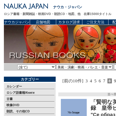
ナウカ・ジャパン
ロシア書籍・新聞雑誌・映画DVD・朗読CD・地図、他 在庫15000タイトル
ナウカジャパン
店舗地図
カタログ請求
ご注文方法
配
カテゴリー
[前の10件]
3
4
5
6
7
8
カレンダー
ロシア語書籍/Книги
並べ
古書
「賢明な
映像DVD
録 皇帝
朗読、その他CD
"Се образ