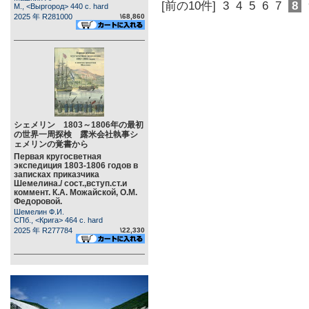
[前の10件]
3
4
5
6
7
8
М., <Выргород> 440 c. hard
2025 年 R281000
\68,860
シェメリン 1803～1806年の最初
の世界一周探検 露米会社執事シ
ェメリンの覚書から
Первая кругосветная
экспедиция 1803-1806 годов в
записках приказчика
Шемелина./ сост.,вступ.ст.и
коммент. К.А. Можайской, О.М.
Федоровой.
Шемелин Ф.И.
СПб., <Крига> 464 c. hard
2025 年 R277784
\22,330