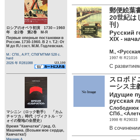
郵便絵葉
20世紀は
刊）
ロシアのオペラ初演 1730～1960
Русский г
年 全2巻 第2巻 М-Я
Первые оперные постановки в
XIX - нача
России. 1730-1960. В 2 т. Т.2: От
М до Я./ сост. М.М. Годлевская.
М., <Русская
М.: СПб., А.Р.Т; СПбГМТМИ 528 c.
1997 年 R21016
hard
2026 年 R281088
\23,100
С развитие
スロボド
ーシス主義
Идущие пу
русская л
Слободнюк 
マシニン（ロック歌手） 「カム
СПб., <Алете
チャツカ」時代（ヴィクトル・ツ
1998 年 R29033
ォイの聖地の全歴史）
Время "Камчатки"./ ред. О.
В сочинени
Машнина. (Возьми мое сердце,
Камчатка!)
Машнин А.