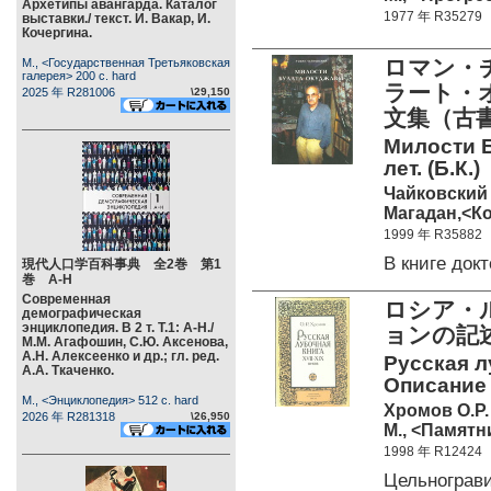
Архетипы авангарда. Каталог
1977 年 R35279
выставки./ текст. И. Вакар, И.
Кочергина.
ロマン・
М., <Государственная Третьяковская
галерея> 200 c. hard
ラート・
2025 年 R281006
\29,150
文集（古書
Милости 
лет. (Б.К.)
Чайковский 
Магадан,<Ко
1999 年 R35882
В книге до
現代人口学百科事典 全2巻 第1
巻 А-Н
Современная
ロシア・
демографическая
энциклопедия. В 2 т. Т.1: А-Н./
ョンの記述
М.М. Агафошин, С.Ю. Аксенова,
А.Н. Алексеенко и др.; гл. ред.
Русская л
А.А. Ткаченко.
Описание 
М., <Энциклопедия> 512 c. hard
Хромов О.Р.
2026 年 R281318
\26,950
М., <Памятн
1998 年 R12424
Цельнограв