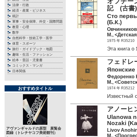
オフチー
法律・行政
記 (古書)
経済・産業・ビジネス
Сто первы
統計
(Б.К.)
軍事・安全保障、外交・国際問題
教育・心理
Овчинников
数学
М., <Детская
自然科学・技術工学・医学
1975 年 R35210
体育・スポーツ
Эта книга 
旅行・ガイドブック・地図
趣味・生活・ファッション
絵本・昔話・児童書
フェドレ
コミックス・マンガ
Японские 
日本関係
Федоренко Н
М., <Советс
おすすめタイトル
1974 年 R35212
Известный 
アノーヒ
Ulanowa no
Nozaki (K
アヴァンギャルドの原型 展覧会
Livov Anohi
図録（トレチヤコフ美術館刊）
М., <Прогрес