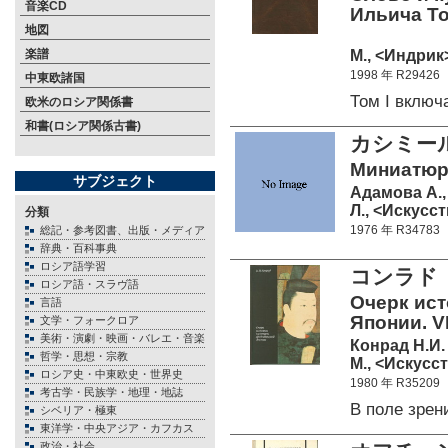
音楽CD
Ильича Тол
地図
М., <Индрик>
楽譜
1998 年 R29426
中東欧諸国
Том I вклю
欧米のロシア関係書
和書(ロシア関係古書)
カシミー
Миниатюры
サブジェクト
Адамова А., 
Л., <Искусст
分類
1976 年 R34783
総記・参考図書、出版・メディア
辞典・百科事典
ロシア語学習
コンラド
ロシア語・スラヴ語
Очерк ис
言語
Японии. VI
文学・フォークロア
美術・演劇・映画・バレエ・音楽
Конрад Н.И.
哲学・思想・宗教
М., <Искусст
ロシア史・中東欧史・世界史
1980 年 R35209
考古学・民族学・地理・地誌
В поле зре
シベリア・極東
東洋学・中央アジア・カフカス
政治・社会