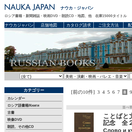
ナウカ・ジャパン
ロシア書籍・新聞雑誌・映画DVD・朗読CD・地図、他 在庫15000タイトル
ナウカジャパン
店舗地図
カタログ請求
ご注文方法
配
カテゴリー
[前の10件]
3
4
5
6
7
8
カレンダー
ロシア語書籍/Книги
並べ
古書
ことばと
映像DVD
記念 全
朗読、その他CD
Слово и к