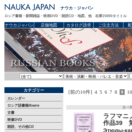
ナウカ・ジャパン
ロシア書籍・新聞雑誌・映画DVD・朗読CD・地図、他 在庫15000タイトル
ナウカジャパン
店舗地図
カタログ請求
ご注文方法
配
カテゴリー
[前の10件]
4
5
6
7
8
9
1
カレンダー
ロシア語書籍/Книги
並べ
古書
ラフマニ
映像DVD
作品39 
朗読、その他CD
Этюды-кар