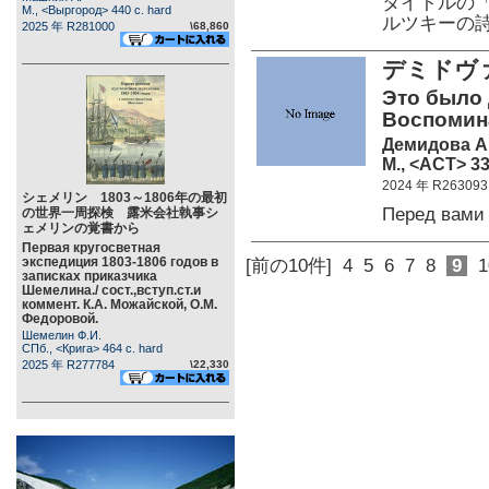
タイトルの
М., <Выргород> 440 c. hard
ルツキーの
2025 年 R281000
\68,860
デミドヴ
Это было 
Воспомина
Демидова А
М., <АСТ> 33
2024 年 R263093
シェメリン 1803～1806年の最初
Перед вами
の世界一周探検 露米会社執事シ
ェメリンの覚書から
Первая кругосветная
экспедиция 1803-1806 годов в
[前の10件]
4
5
6
7
8
9
1
записках приказчика
Шемелина./ сост.,вступ.ст.и
коммент. К.А. Можайской, О.М.
Федоровой.
Шемелин Ф.И.
СПб., <Крига> 464 c. hard
2025 年 R277784
\22,330