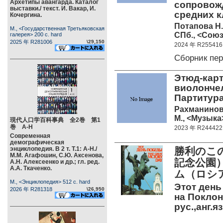
Архетипы авангарда. Каталог
сопровож
выставки./ текст. И. Вакар, И.
средних 
Кочергина.
Потапова Н.
М., <Государственная Третьяковская
СПб., <Союз
галерея> 200 c. hard
2025 年 R281006
\29,150
2024 年 R255416
Сборник пе
Этюд-карт
виолончел
Партитура
Рахманинов
М., <Музыка>
現代人口学百科事典 全2巻 第1
巻 А-Н
2023 年 R244422
Современная
демографическая
энциклопедия. В 2 т. Т.1: А-Н./
勝利のこ
М.М. Агафошин, С.Ю. Аксенова,
記念公園
А.Н. Алексеенко и др.; гл. ред.
А.А. Ткаченко.
ム（ロシア
М., <Энциклопедия> 512 c. hard
Этот ден
2026 年 R281318
\26,950
на Поклон
рус.,анг.я