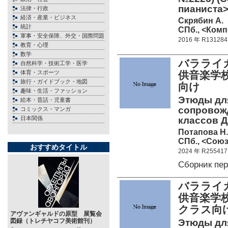
пианиста>
法律・行政
経済・産業・ビジネス
Скрябин А.
統計
СПб., <Комп
軍事・安全保障、外交・国際問題
2016 年 R131284
教育・心理
数学
バラライ
自然科学・技術工学・医学
体育・スポーツ
供音楽学
旅行・ガイドブック・地図
向け
趣味・生活・ファッション
Этюды для
絵本・昔話・児童書
сопровож
コミックス・マンガ
日本関係
классов 
Потапова Н.
СПб., <Союз
おすすめタイトル
2024 年 R255417
Сборник пе
バラライ
供音楽学
クラス
アヴァンギャルドの原型 展覧会
図録（トレチヤコフ美術館刊）
Этюды для