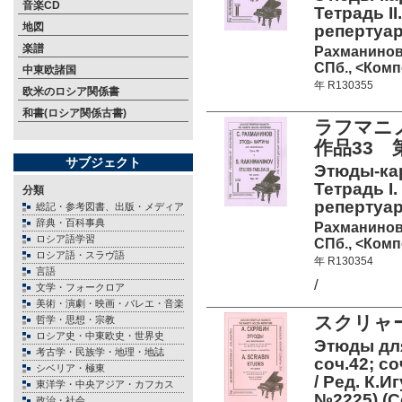
音楽CD
Тетрадь I
地図
репертуар
楽譜
Рахманинов
СПб., <Комп
中東欧諸国
年 R130355
欧米のロシア関係書
和書(ロシア関係古書)
ラフマニ
作品33 
サブジェクト
Этюды-кар
Тетрадь I
分類
репертуар
総記・参考図書、出版・メディア
辞典・百科事典
Рахманинов
ロシア語学習
СПб., <Комп
ロシア語・スラヴ語
年 R130354
言語
/
文学・フォークロア
美術・演劇・映画・バレエ・音楽
スクリャ
哲学・思想・宗教
ロシア史・中東欧史・世界史
Этюды для
考古学・民族学・地理・地誌
соч.42; со
シベリア・極東
/ Ред. К.
東洋学・中央アジア・カフカス
№2225) (С
政治・社会