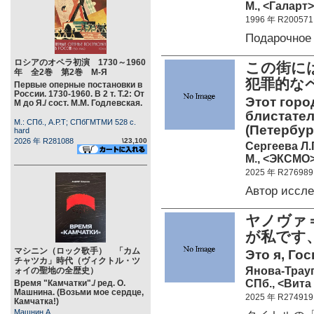
М., <Галарт>
1996 年 R200571
Подарочное
ロシアのオペラ初演 1730～1960
この街に
年 全2巻 第2巻 М-Я
犯罪的な
Первые оперные постановки в
России. 1730-1960. В 2 т. Т.2: От
Этот горо
М до Я./ сост. М.М. Годлевская.
блистате
М.: СПб., А.Р.Т; СПбГМТМИ 528 c.
(Петербур
hard
2026 年 R281088
\23,100
Сергеева Л.Г
М., <ЭКСМО>
2025 年 R276989
Автор иссл
ヤノヴァ＝
が私です
マシニン（ロック歌手） 「カム
Это я, Гос
チャツカ」時代（ヴィクトル・ツ
Янова-Трауг
ォイの聖地の全歴史）
СПб., <Вита 
Время "Камчатки"./ ред. О.
Машнина. (Возьми мое сердце,
2025 年 R274919
Камчатка!)
Машнин А.