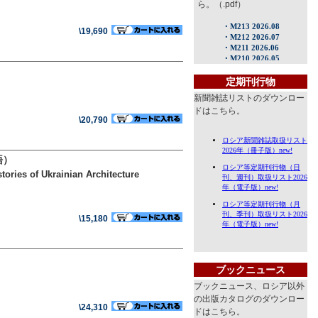
ら。（.pdf）
\19,690
定期刊行物
新聞雑誌リストのダウンロー
ドはこちら。
\20,790
語）
stories of Ukrainian Architecture
\15,180
ブックニュース
ブックニュース、ロシア以外
の出版カタログのダウンロー
\24,310
ドはこちら。