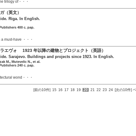
the trilogy of・・・
ガ（英文）
ide. Riga. In English.
ublishers 400 c. pap.
is a must-have ・・・
ラエヴォ 1923 年以降の建物とプロジェクト（英語）
uide. Sarajevo. Buildings and projects since 1923. In English.
k M., Mutevelic N., et al.
ublishers 240 c. pap.
hitectural wond・・・
[前の10件]
15
16
17
18
19
20
21
22
23
24
[次の10件]
ペ