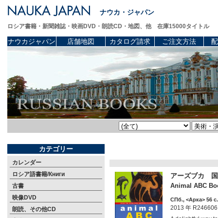
ナウカ・ジャパン
ロシア書籍・新聞雑誌・映画DVD・朗読CD・地図、他 在庫15000タイトル
ナウカジャパン
店舗地図
カタログ請求
ご注文方法
配
カテゴリー
カレンダー
ロシア語書籍/Книги
アーズブカ 国
Animal ABC Boo
古書
映像DVD
СПб., <Арка> 56 c.
2013 年 R246606
朗読、その他CD