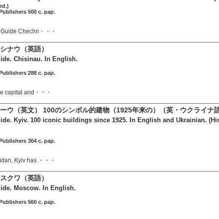
ed.)
ublishers 500 c. pap.
ral Guide Chechn・・・
キシナウ（英語）
ide. Chisinau. In English.
ublishers 288 c. pap.
the capital and・・・
ーウ（英文） 100のシンボル的建物（1925年来の）（英・ウクライナ
ide. Kyiv. 100 iconic buildings since 1925. In English and Ukrainian. (Hi
ublishers 304 c. pap.
aidan, Kyiv has ・・・
モスクワ（英語）
uide. Moscow. In English.
ublishers 560 c. pap.