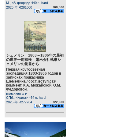
М., <Выргород> 440 c. hard
2025 年 R281000
\68,860
シェメリン 1803～1806年の最初
の世界一周探検 露米会社執事シ
ェメリンの覚書から
Первая кругосветная
экспедиция 1803-1806 годов в
записках приказчика
Шемелина./ сост.,вступ.ст.и
коммент. К.А. Можайской, О.М.
Федоровой.
Шемелин Ф.И.
СПб., <Крига> 464 c. hard
2025 年 R277784
\22,330