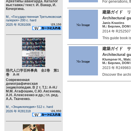
Архетипы авангарда. Каталог
For generations, 
выставки./ текст. И. Вакар, И.
Кочергина.
建築ガイド リ
М., <Государственная Третьяковская
Architectural gu
галерея> 200 c. hard
Janis Krastins
2025 年 R281006
\29,150
М.: Берлин, DOM P
2014 年 R252507
This guide book 
建築ガイド サ
Architectural g
Klumpner H., Walcza
М.: Берлин, DOM P
2023 年 R249983
現代人口学百科事典 全2巻 第1
巻 А-Н
Discover the arc
Современная
демографическая
энциклопедия. В 2 т. Т.1: А-Н./
М.М. Агафошин, С.Ю. Аксенова,
А.Н. Алексеенко и др.; гл. ред.
А.А. Ткаченко.
М., <Энциклопедия> 512 c. hard
2026 年 R281318
\26,950