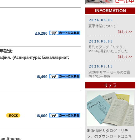
INFORMATION
\16,280
0年記念
афия. (Аспирантура; Бакалавриат;
\6,490
リテラ
\6,600
出版情報カタログ「リテ
ラ」のダウンロードはこち
ian Shores.