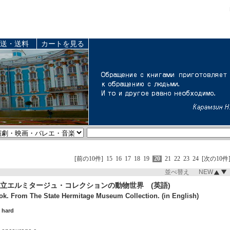
送・送料
カートを見る
[前の10件]
15
16
17
18
19
20
21
22
23
24
[次の10件
並べ替え NEW
立エルミタージュ・コレクションの動物世界 (英語)
k. From The State Hermitage Museum Collection. (in English)
 hard