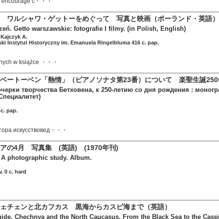
 to encourage c・・・
 ワルシャワ・ゲットーをめぐって 写真と映画（ポーランド・英語）
eń. Getto warszawskie: fotografie I filmy. (in Polish, English)
 Kajczyk A.
i Instytut Historyczny im. Emanuela Ringelbluma 416 c. pap.
anych w książce ・・・
ベートーベン「熱情」（ピアノソナタ第23番）について 楽聖生誕25
очерки творчества Бетховена, к 250-летию со дня рождения : моногр
Специалитет)
c. pap.
тора искусствовед・・・
の4月 写真集 (英語) (1970年刊)
: A photographic study. Album.
. 0 c. hard
ェチェンと北カフカス 黒海からカスピ海まで（英語）
uide. Chechnya and the North Caucasus. From the Black Sea to the Casp