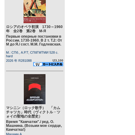
ロシアのオペラ初演 1730～1960
年 全2巻 第2巻 М-Я
Первые оперные постановки в
России. 1730-1960. В 2 т. Т.2: От
М до Я./ сост. М.М. Годлевская.
М.: СПб., А.Р.Т; СПбГМТМИ 528 c.
hard
2026 年 R281088
\23,100
マシニン（ロック歌手） 「カム
チャツカ」時代（ヴィクトル・ツ
ォイの聖地の全歴史）
Время "Камчатки"./ ред. О.
Машнина. (Возьми мое сердце,
Камчатка!)
Машнин А.