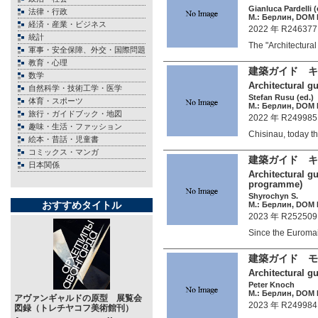
Gianluca Pardelli (
法律・行政
М.: Берлин, DOM P
経済・産業・ビジネス
2022 年 R246377
統計
The "Architectu
軍事・安全保障、外交・国際問題
教育・心理
建築ガイド 
数学
Architectural gu
自然科学・技術工学・医学
Stefan Rusu (ed.)
体育・スポーツ
М.: Берлин, DOM P
旅行・ガイドブック・地図
2022 年 R249985
趣味・生活・ファッション
Chisinau, today 
絵本・昔話・児童書
コミックス・マンガ
建築ガイド キ
日本関係
Architectural gu
programme)
Shyrochyn S.
おすすめタイトル
М.: Берлин, DOM P
2023 年 R252509
Since the Eurom
建築ガイド 
Architectural g
Peter Knoch
М.: Берлин, DOM P
アヴァンギャルドの原型 展覧会
2023 年 R249984
図録（トレチヤコフ美術館刊）