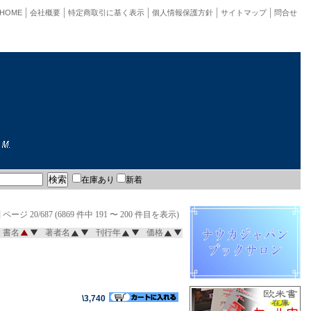
HOME
会社概要
特定商取引に基く表示
個人情報保護方針
サイトマップ
問合せ
在庫あり
新着
]
ページ 20/687 (6869 件中 191 〜 200 件目を表示)
書名
著者名
刊行年
価格
\3,740