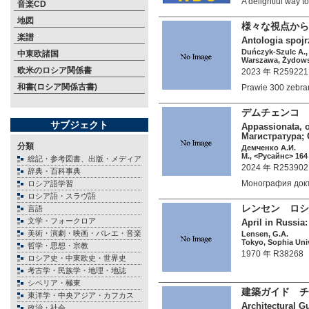
A delightful way
音楽CD
地図
様々な視点から
楽譜
Antologia spojrz
Duńczyk-Szulc A.,
中東欧諸国
Warszawa, Żydowsk
欧米のロシア関係書
2023 年 R259221
和書(ロシア関係古書)
Prawie 300 zebr
デムチェンコ 
サブジェクト
Appassionata, 
Магистратура; 
分類
Демченко А.И.
М., <Русайнс> 164 
総記・参考図書、出版・メディア
2024 年 R253902
辞典・百科事典
Монография док
ロシア語学習
ロシア語・スラヴ語
レンセン ロシア
言語
文学・フォークロア
April in Russia
美術・演劇・映画・バレエ・音楽
Lensen, G.A.
Tokyo, Sophia Univ
哲学・思想・宗教
1970 年 R38268
ロシア史・中東欧史・世界史
考古学・民族学・地理・地誌
シベリア・極東
建築ガイド チ
東洋学・中央アジア・カフカス
Architectural G
政治・社会