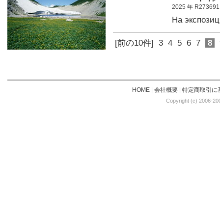
2025 年 R273691
На экспози
[前の10件]
3
4
5
6
7
8
HOME
|
会社概要
|
特定商取引に
Copyright (c) 2006-20