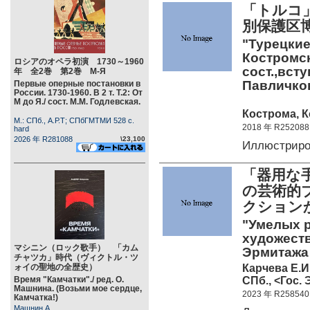
「トルコ
別保護区
"Турецкие
Костромск
ロシアのオペラ初演 1730～1960
сост.,всту
年 全2巻 第2巻 М-Я
Павличков
Первые оперные постановки в
России. 1730-1960. В 2 т. Т.2: От
М до Я./ сост. М.М. Годлевская.
Кострома, К
М.: СПб., А.Р.Т; СПбГМТМИ 528 c.
2018 年 R252088
hard
2026 年 R281088
\23,100
Иллюстриро
「器用な
の芸術的
クション
"Умелых р
художеств
マシニン（ロック歌手） 「カム
Эрмитажа
チャツカ」時代（ヴィクトル・ツ
Карчева Е.И
ォイの聖地の全歴史）
СПб., <Гос. 
Время "Камчатки"./ ред. О.
Машнина. (Возьми мое сердце,
2023 年 R258540
Камчатка!)
Машнин А.