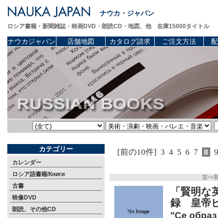
ナウカ・ジャパン
ロシア書籍・新聞雑誌・映画DVD・朗読CD・地図、他 在庫15000タイトル
ナウカジャパン
店舗地図
カタログ請求
ご注文方法
配
カテゴリー
[前の10件]
3
4
5
6
7
8
カレンダー
ロシア語書籍/Книги
並べ
古書
「賢明な
映像DVD
録 皇帝
朗読、その他CD
"Се образ