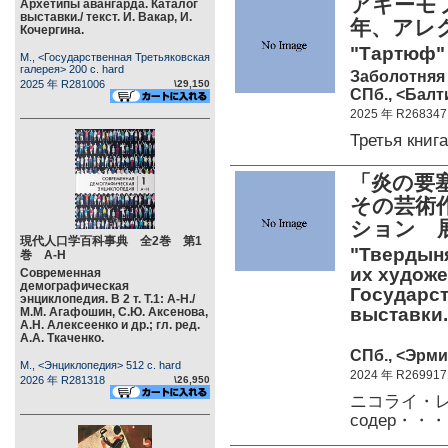
アキーモ
Архетипы авангарда. Каталог
выставки./ текст. И. Вакар, И.
年、アレ
Кочергина.
"Тартюф"
М., <Государственная Третьяковская
галерея> 200 c. hard
Заболотняя 
2025 年 R281006
\29,150
СПб., <Балт
2025 年 R268347
Третья кни
「炎の要
その芸術
ション 
現代人口学百科事典 全2巻 第1
"Твердыня
巻 А-Н
их художе
Современная
демографическая
Государст
энциклопедия. В 2 т. Т.1: А-Н./
выставки.
М.М. Агафошин, С.Ю. Аксенова,
А.Н. Алексеенко и др.; гл. ред.
А.А. Ткаченко.
СПб., <Эрмит
М., <Энциклопедия> 512 c. hard
2024 年 R269917
2026 年 R281318
\26,950
ニコライ・レー
содер・・・