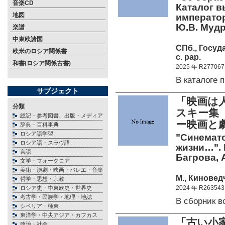
音楽CD
Каталог в
地図
императора
Ю.В. Мудр
楽譜
中東欧諸国
СПб., Госуд
欧米のロシア関係書
c. pap.
和書(ロシア関係古書)
2025 年 R277067
В каталоге
サブジェクト
「映画は
分類
スキー集（
総記・参考図書、出版・メディア
ー映画と
辞典・百科事典
ロシア語学習
"Синемат
ロシア語・スラヴ語
жизни…". 
言語
Багрова, 
文学・フォークロア
美術・演劇・映画・バレエ・音楽
М., Киноведч
哲学・思想・宗教
2024 年 R263543
ロシア史・中東欧史・世界史
考古学・民族学・地理・地誌
В сборник 
シベリア・極東
東洋学・中央アジア・カフカス
「古い小家
政治・社会