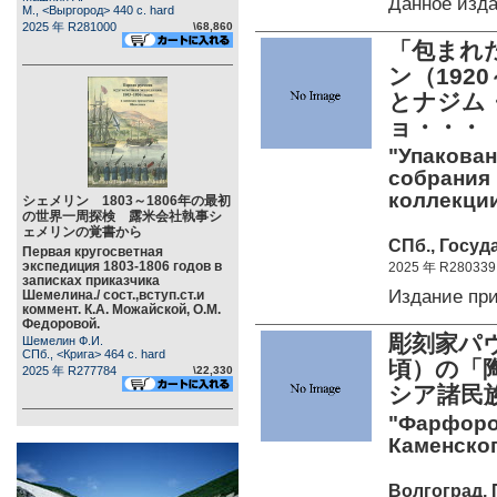
Данное изд
М., <Выргород> 440 c. hard
2025 年 R281000
\68,860
「包まれ
ン（192
とナジム
ョ・・・
"Упакован
собрания 
коллекци
シェメリン 1803～1806年の最初
の世界一周探検 露米会社執事シ
ェメリンの覚書から
СПб., Госуд
Первая кругосветная
экспедиция 1803-1806 годов в
2025 年 R280339
записках приказчика
Издание пр
Шемелина./ сост.,вступ.ст.и
коммент. К.А. Можайской, О.М.
Федоровой.
彫刻家パヴ
Шемелин Ф.И.
СПб., <Крига> 464 c. hard
頃）の「
2025 年 R277784
\22,330
シア諸民
"Фарфоро
Каменског
Волгоград, 