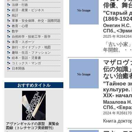
俳優、舞
法律・行政
経済・産業・ビジネス
"Старый д
統計
(1869-1924
軍事・安全保障、外交・国際問題
Онегин Н.С.
教育・心理
СПб., <Эрмит
数学
2025 年 R284264
自然科学・技術工学・医学
体育・スポーツ
「古い小家」
旅行・ガイドブック・地図
年開館。・
趣味・生活・ファッション
絵本・昔話・児童書
マザロヴ
コミックス・マンガ
伝の知識
日本関係
ない治癒
"Тайное з
おすすめタイトル
культуре.
XIX- начал
Мазалова Н.
СПб., <Евраз
2024 年 R268170
Книга докт
アヴァンギャルドの原型 展覧会
図録（トレチヤコフ美術館刊）