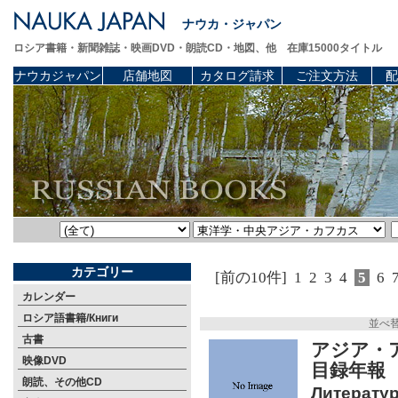
ナウカ・ジャパン
ロシア書籍・新聞雑誌・映画DVD・朗読CD・地図、他 在庫15000タイトル
ナウカジャパン
店舗地図
カタログ請求
ご注文方法
配
カテゴリー
[前の10件]
1
2
3
4
5
6
カレンダー
ロシア語書籍/Книги
並べ
古書
アジア・
映像DVD
目録年報
朗読、その他CD
Литератур