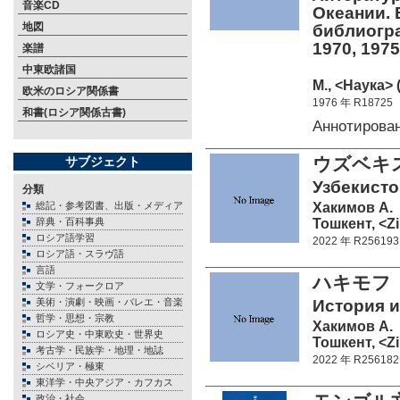
音楽CD
Океании. 
地図
библиогра
1970, 1975
楽譜
中東欧諸国
М., <Наука> (
欧米のロシア関係書
1976 年 R18725
和書(ロシア関係古書)
Аннотиров
ウズベキ
サブジェクト
Узбекисто
分類
Хакимов А.
総記・参考図書、出版・メディア
Тошкент, <Zi
辞典・百科事典
ロシア語学習
2022 年 R256193
ロシア語・スラヴ語
言語
ハキモ
文学・フォークロア
美術・演劇・映画・バレエ・音楽
История и
哲学・思想・宗教
Хакимов А.
ロシア史・中東欧史・世界史
Тошкент, <Zi
考古学・民族学・地理・地誌
2022 年 R256182
シベリア・極東
東洋学・中央アジア・カフカス
政治・社会