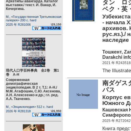
タン ロ
Архетипы авангарда. Каталог
выставки./ текст. И. Вакар, И.
ベク・英
Кочергина.
Узбекиста
М., <Государственная Третьяковская
галерея> 200 c. hard
- начала 
2025 年 R281006
\29,150
архивов. К
рус.яз.)./
наследи
Тошкент, Zam
Darakchi inf
2021 年 R243518
The Illustr
現代人口学百科事典 全2巻 第1
巻 А-Н
Современная
南ダゲス
демографическая
энциклопедия. В 2 т. Т.1: А-Н./
パス
М.М. Агафошин, С.Ю. Аксенова,
А.Н. Алексеенко и др.; гл. ред.
Корпус ев
А.А. Ткаченко.
Южного Да
М., <Энциклопедия> 512 c. hard
Кашовская Н
2026 年 R281318
\26,950
Симферополь
2025 年 R272042
Книга пред