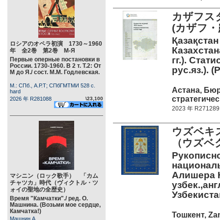
カザフス
(カザフ・
Қазақстан
ロシアのオペラ初演 1730～1960
Казахстана
年 全2巻 第2巻 М-Я
гг.). Стат
Первые оперные постановки в
России. 1730-1960. В 2 т. Т.2: От
рус.яз.). 
М до Я./ сост. М.М. Годлевская.
М.: СПб., А.Р.Т; СПбГМТМИ 528 c.
Астана, Бюр
hard
стратегичес
2026 年 R281088
\23,100
2023 年 R271289
ウズベキ
（ウズベ
Рукописно
националь
Алишера Н
マシニン（ロック歌手） 「カム
チャツカ」時代（ヴィクトル・ツ
узбек.,анг
ォイの聖地の全歴史）
Узбекист
Время "Камчатки"./ ред. О.
Машнина. (Возьми мое сердце,
Камчатка!)
Тошкент, Zam
Машнин А.