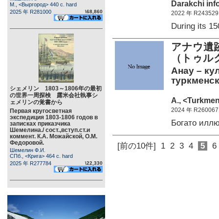
Darakchi inf
М., <Выргород> 440 c. hard
2025 年 R281000
\68,860
2022 年 R243529
During its 1
アナウ遺
（トゥル
Анау – ку
туркменск
シェメリン 1803～1806年の最初
の世界一周探検 露米会社執事シ
A., <Turkmen
ェメリンの覚書から
2024 年 R260067
Первая кругосветная
экспедиция 1803-1806 годов в
Богато илл
записках приказчика
Шемелина./ сост.,вступ.ст.и
коммент. К.А. Можайской, О.М.
Федоровой.
[前の10件]
1
2
3
4
5
6
Шемелин Ф.И.
СПб., <Крига> 464 c. hard
2025 年 R277784
\22,330