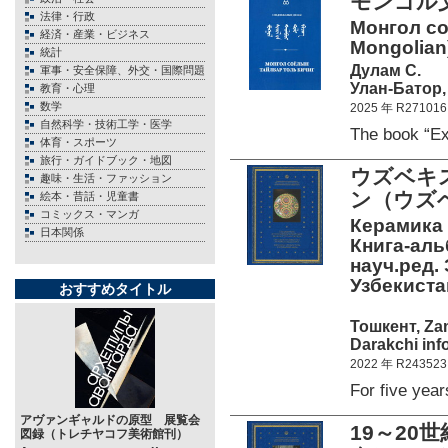
モンゴル
法律・行政
Монгол со
経済・産業・ビジネス
Mongolian
統計
Дулам С.
軍事・安全保障、外交・国際問題
Улан-Батор,
教育・心理
数学
2025 年 R271016
自然科学・技術工学・医学
The book “E
体育・スポーツ
旅行・ガイドブック・地図
ウズベキ
趣味・生活・ファッション
ン（ウズ
絵本・昔話・児童書
コミックス・マンガ
Керамика 
日本関係
Книга-альб
науч.ред.
Узбекиста
おすすめタイトル
Тошкент, Zam
Darakchi inf
2022 年 R243523
For five ye
アヴァンギャルドの原型 展覧会
19～2
図録（トレチヤコフ美術館刊）