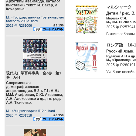
Архетипы авангарда. Каталог
выставки./ текст. И. Вакар, И.
マルシャーク 
Кочергина.
Детям./ рис. В
М., <Государственная Третьяковская
Маршак С.Я.
галерея> 200 c. hard
М., <АСТ> 200 c. h
2025 年 R281006
\29,150
2025 年 R257941
В книге собран
ロシア語 10
Русский язык. 
Рудяков А.Н.и др.
М., <Просвещение>
2025 年 R280191
Учебное пособи
現代人口学百科事典 全2巻 第1
巻 А-Н
Современная
демографическая
энциклопедия. В 2 т. Т.1: А-Н./
М.М. Агафошин, С.Ю. Аксенова,
А.Н. Алексеенко и др.; гл. ред.
А.А. Ткаченко.
М., <Энциклопедия> 512 c. hard
2026 年 R281318
\26,950