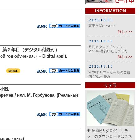
INFORMATION
\8,580
 第２年目（デジタル付録付）
год обучения. ( + Digital appl).
\8,580
リテラ
編小説
ремен./ илл. М. Горбунова. (Реальные
\8,580
出版情報カタログ「リテ
ラ」のダウンロードはこち
льшие книги)