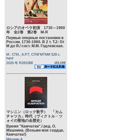
ロシアのオペラ初演 1730～1960
年 全2巻 第2巻 М-Я
Первые оперные постановки в
России. 1730-1960. В 2 т. Т.2: От
М до Я./ сост. М.М. Годлевская.
М.: СПб., А.Р.Т; СПбГМТМИ 528 c.
hard
2026 年 R281088
\23,100
マシニン（ロック歌手） 「カム
チャツカ」時代（ヴィクトル・ツ
ォイの聖地の全歴史）
Время "Камчатки"./ ред. О.
Машнина. (Возьми мое сердце,
Камчатка!)
Машнин А.