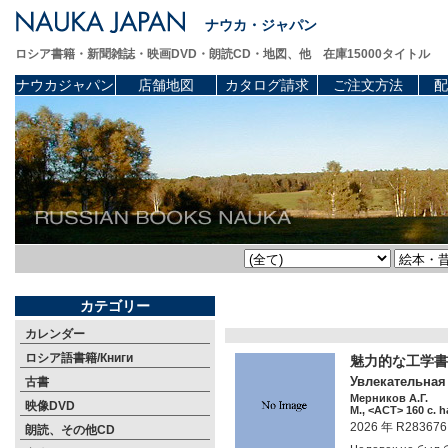
ナウカ・ジャパン
ロシア書籍・新聞雑誌・映画DVD・朗読CD・地図、他 在庫15000タイトル
ナウカジャパン
店舗地図
カタログ請求
ご注文方法
配
カテゴリー
カレンダー
ロシア語書籍/Книги
魅力的な工学
Увлекательная 
古書
Мерников А.Г.
映像DVD
М., <АСТ> 160 c. h
2026 年 R283676
朗読、その他CD