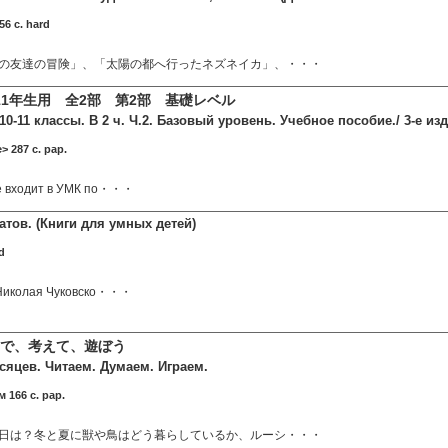
56 c. hard
の友達の冒険」、「太陽の都へ行ったネズネイカ」、・・・
-11年生用 全2部 第2部 基礎レベル
10-11 классы. В 2 ч. Ч.2. Базовый уровень. Учебное пособие./ 3-е изд
 287 c. pap.
е входит в УМК по・・・
тов. (Книги для умных детей)
d
 Николая Чуковско・・・
で、考えて、遊ぼう
сяцев. Читаем. Думаем. Играем.
 166 c. pap.
日は？冬と夏に獣や鳥はどう暮らしているか、ルーシ・・・