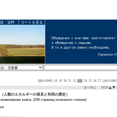
送・送料
カートを見る
[前の10件]
18
19
20
21
22
23
24
25
26
27
[次の10件
並べ替え NEW
書（人類のエネルギーの発見と利用の歴史）
инженерная книга. (150 страниц полезного чтения)
ard