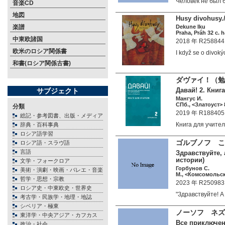
Человек не был 
音楽CD
地図
Husy divohusy./
楽譜
Dekune Iku
Praha, Práh 32 c. 
中東欧諸国
2018 年 R258844
欧米のロシア関係書
I když se o divo
和書(ロシア関係古書)
ダヴァイ！（勉
Давай! 2. Книг
サブジェクト
Мангус И.
СПб., <Златоуст> 8
分類
2019 年 R188405
総記・参考図書、出版・メディア
Книга для учит
辞典・百科事典
ロシア語学習
ゴルブノフ 
ロシア語・スラヴ語
言語
Здравствуйте,
истории)
文学・フォークロア
Горбунов С.
美術・演劇・映画・バレエ・音楽
М., <Комсомольск
哲学・思想・宗教
2023 年 R250983
ロシア史・中東欧史・世界史
"Здравствуйте! 
考古学・民族学・地理・地誌
シベリア・極東
ノーソフ ネズ
東洋学・中央アジア・カフカス
Все приключени
政治・社会