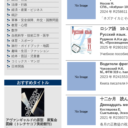
Носов Н.
法律・行政
СПб., <Азбука> 10
経済・産業・ビジネス
2024 年 R258611
統計
「ネズナイカとそ
軍事・安全保障、外交・国際問題
教育・心理
ロシア語 10
数学
Русский язык. 
自然科学・技術工学・医学
Рудяков А.Н.и др.
体育・スポーツ
М., <Просвещение>
旅行・ガイドブック・地図
2025 年 R280192
趣味・生活・ファッション
Учебное пособи
絵本・昔話・児童書
コミックス・マンガ
Водители фрега
日本関係
Чуковский Н.К.
М., ФТМ 319 c. har
2023 年 R241553
おすすめタイトル
Книга писателя
十二か月 読ん
Двенадцать ме
Костяшова Е.
Сыктывкар, Эском
2021 年 R239373
アヴァンギャルドの原型 展覧会
図録（トレチヤコフ美術館刊）
各月の正教徒の祝