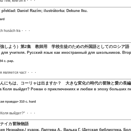
бы тем, кем он я・・・
 překlad: Daniel Razím; ilustrátorka: Dekune Iku.
hard
kých husách tra・・・
強しよう）第2集 教師用 学校生徒のための外国語としてのロシア語
а для учителя. Русский язык как иностранный для школьников. Второй 
4 c. pap.
еля является част・・・
こんにちは、コーリャは出ますか？ 大きな変化の時代の冒険と愛の長
 а Коля выйдет? Роман о приключениях и любви в эпоху больших пе
ая правда> 310 c. hard
А Коля выйдет?" ・・・
ナイカ冒険物語
я Незнайки./ худож. Лаптева А., Валька Г. (Детская библиотека. Бо