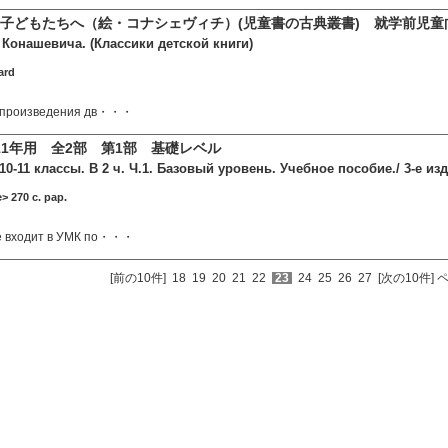
子どもたちへ（絵・コナシェヴィチ）(児童書の古典叢書) 就学前児童
. Конашевича. (Классики детской книги)
ard
ы произведения дв・・・
-11年用 全2部 第1部 基礎レベル
10-11 классы. В 2 ч. Ч.1. Базовый уровень. Учебное пособие./ 3-е изд
 270 c. pap.
е входит в УМК по・・・
[前の10件]
18
19
20
21
22
23
24
25
26
27
[次の10件]
ペ