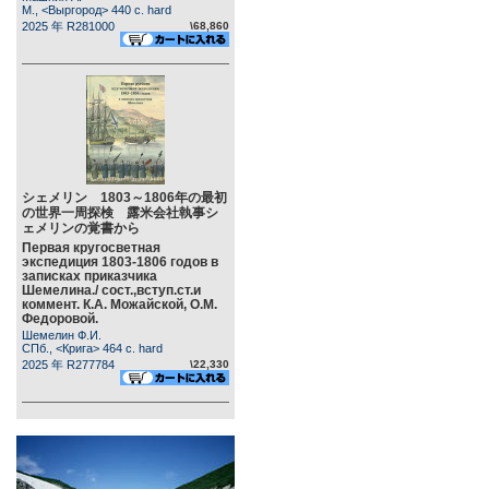
М., <Выргород> 440 c. hard
2025 年 R281000
\68,860
シェメリン 1803～1806年の最初
の世界一周探検 露米会社執事シ
ェメリンの覚書から
Первая кругосветная
экспедиция 1803-1806 годов в
записках приказчика
Шемелина./ сост.,вступ.ст.и
коммент. К.А. Можайской, О.М.
Федоровой.
Шемелин Ф.И.
СПб., <Крига> 464 c. hard
2025 年 R277784
\22,330