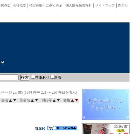
HOME
会社概要
特定商取引に基く表示
個人情報保護方針
サイトマップ
問合せ
在庫あり
新着
]
ページ 23/185 (1844 件中 221 〜 230 件目を表示)
書名
著者名
刊行年
価格
\8,580