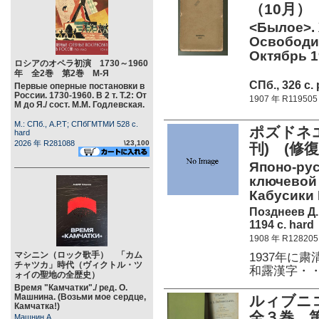
（10月）
<Былое>.
Освободит
Октябрь 1
ロシアのオペラ初演 1730～1960
年 全2巻 第2巻 М-Я
СПб., 326 c. 
Первые оперные постановки в
России. 1730-1960. В 2 т. Т.2: От
1907 年 R119505
М до Я./ сост. М.М. Годлевская.
М.: СПб., А.Р.Т; СПбГМТМИ 528 c.
ポズドネエ
hard
2026 年 R281088
\23,100
刊) (修
Японо-ру
ключевой 
Кабусики 
Позднеев Д.
1194 c. hard
1908 年 R128205
マシニン（ロック歌手） 「カム
1937年に
チャツカ」時代（ヴィクトル・ツ
和露漢字・
ォイの聖地の全歴史）
Время "Камчатки"./ ред. О.
Машнина. (Возьми мое сердце,
ルィブニコ
Камчатка!)
全３巻 第
Машнин А.