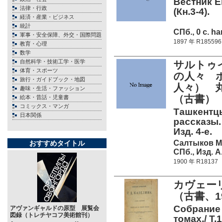
Вестник Евр
法律・行政
(Кн.3-4).
経済・産業・ビジネス
統計
СПб., 0 c. ha
軍事・安全保障、外交・国際問題
1897 年 R185596
教育・心理
数学
自然科学・技術工学・医学
サルトゥ
体育・スポーツ
の人々 
旅行・ガイドブック・地図
人々） 
趣味・生活・ファッション
（古書）
絵本・昔話・児童書
コミックス・マンガ
Ташкентцы
日本関係
рассказы. 
Изд. 4-е.
Салтыков М.
おすすめタイトル
СПб., Изд. А
1900 年 R18137
カヴェーリ
（古書、1
Собрание 
アヴァンギャルドの原型 展覧会
図録（トレチヤコフ美術館刊）
томах./ Т