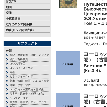
音楽CD
Путешеств
地図
Высочест
楽譜
Цесаревича
Э.Э.Ухтом
中東欧諸国
Том 1.Ч.1 
欧米のロシア関係書
和書(ロシア関係古書)
Лейпциг, <Ф
1893 年 R74987
サブジェクト
Редкость! 
分類
ヨーロッパ
総記・参考図書、出版・メディア
巻）（古書
辞典・百科事典
ロシア語学習
Вестник Евр
ロシア語・スラヴ語
(Кн.3-4).
言語
文学・フォークロア
0 c. hard
美術・演劇・映画・バレエ・音楽
1895 年 R185595
哲学・思想・宗教
ロシア史・中東欧史・世界史
考古学・民族学・地理・地誌
ヨーロッパ
シベリア・極東
巻)（古書
東洋学・中央アジア・カフカス
政治・社会