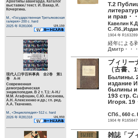
Архетипы авангарда. Каталог
Т.2 Публи
выставки./ текст. И. Вакар, И.
Кочергина.
литератур
и прав・
М., <Государственная Третьяковская
галерея> 200 c. hard
Кавелин К.Д
2025 年 R281006
\29,150
С.-Пб.,Издан
1904 年 R163289
経年による剥が
Дмитр・・
ブィリー
（古書、1
現代人口学百科事典 全2巻 第1
Былины. 2
巻 А-Н
издание И
Современная
демографическая
былины и 
энциклопедия. В 2 т. Т.1: А-Н./
193 стр. 
М.М. Агафошин, С.Ю. Аксенова,
А.Н. Алексеенко и др.; гл. ред.
Игоря. 1
А.А. Ткаченко.
М., <Энциклопедия> 512 c. hard
СПб., 660 c.
2026 年 R281318
\26,950
1904 年 R165847
雑誌「ブィ