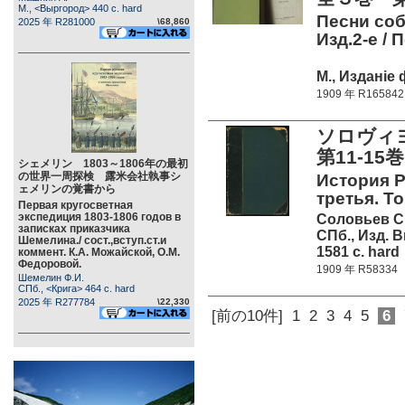
М., <Выргород> 440 c. hard
Песни соб
2025 年 R281000
\68,860
Изд.2-е /
М., Изданiе
1909 年 R165842
ソロヴィ
第11-15巻
シェメリン 1803～1806年の最初
の世界一周探検 露米会社執事シ
История Р
ェメリンの覚書から
третья. То
Первая кругосветная
экспедиция 1803-1806 годов в
Соловьев С
записках приказчика
СПб., Изд. 
Шемелина./ сост.,вступ.ст.и
1581 c. hard
коммент. К.А. Можайской, О.М.
Федоровой.
1909 年 R58334
Шемелин Ф.И.
СПб., <Крига> 464 c. hard
2025 年 R277784
\22,330
[前の10件]
1
2
3
4
5
6