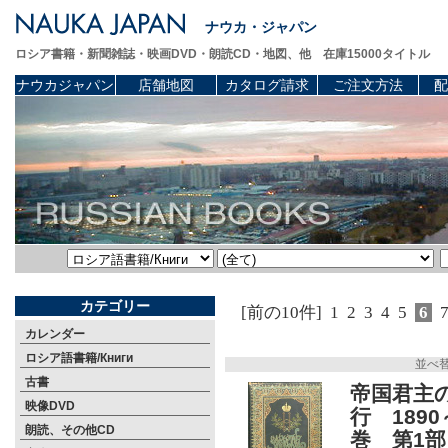
ナウカ・ジャパン
ロシア書籍・新聞雑誌・映画DVD・朗読CD・地図、他 在庫15000タイトル
ナウカジャパン
店舗地図
カタログ請求
ご注文方法
配
カテゴリー
[前の10件]
1
2
3
4
5
6
カレンダー
ロシア語書籍/Книги
並べ
古書
帝国君主
映像DVD
行 189
朗読、その他CD
巻 第1部